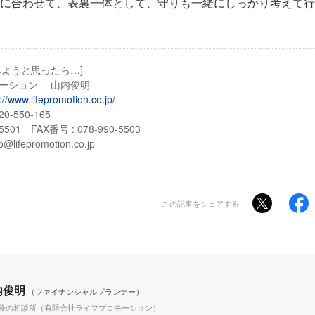
に合わせて、表裏一体として、守りも一緒にしっかり考えて行
みようと思ったら…]
ーション 山内俊明
://www.lifepromotion.co.jp/
-550-165
5501 FAX番号 : 078-990-5503
ifepromotion.co.jp
この記事をシェアする
内俊明
（ファイナンシャルプランナー）
保険の相談所（有限会社ライフプロモーション）