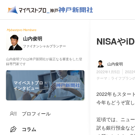
Mybestpro Members
NISAやiD
山内俊明
ファイナンシャルプランナー
山内俊明プロは神戸新聞社が厳正なる審査をした登
山内俊明
録専門家です
2022年1月5日
202
テーマ：
ライフプラン
マイベストプロ・
インタビュー
2022年もスター
今年もどうぞ宜し
プロフィール
近頃では、ニュー
訳も銀行預金など
コラム