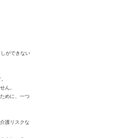
出しができない
す。
せん。
ために、一つ
介護リスクな