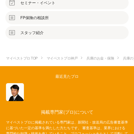
セミナー・イベント
FP保険の相談所
スタッフ紹介
マイベストプロ TOP
マイベストプロ神戸
兵庫のお金・保険
兵庫の
最近見たプロ
掲載専門家(プロ)について
マイベストプロに掲載されている専門家は、新聞社・放送局の広告審査基準
に基づいた一定の基準を満たした方たちです。 審査基準は、業界における
専門的な知識・技術を有していること、プロフェッショナルとして活動して