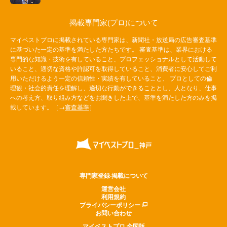
掲載専門家(プロ)について
マイベストプロに掲載されている専門家は、新聞社・放送局の広告審査基準
に基づいた一定の基準を満たした方たちです。 審査基準は、業界における
専門的な知識・技術を有していること、プロフェッショナルとして活動して
いること、適切な資格や許認可を取得していること、消費者に安心してご利
用いただけるよう一定の信頼性・実績を有していること、 プロとしての倫
理観・社会的責任を理解し、適切な行動ができることとし、人となり、仕事
への考え方、取り組み方などをお聞きした上で、基準を満たした方のみを掲
載しています。［→
審査基準
］
専門家登録·掲載について
運営会社
利用規約
プライバシーポリシー
お問い合わせ
マイベストプロ 全国版