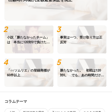
小説「勝たなかったチーム」
事実は一つ、受け取り方は正
は 本当に120対0で負けたの
反対
か？ 写真は高校時代の私で
す。
「○○ソムリエ」の登録商標が
勝たなかった。 初戦は120
60件以上
対0。 でも、あの時間だけは
誰にも負けていない。
コラムテーマ