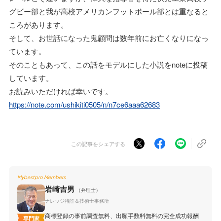
グビー部と我が高校アメリカンフットボール部とは重なると
ころがあります。
そして、お世話になった鬼顧問は数年前にお亡くなりになっ
ています。
そのこともあって、この話をモデルにした小説をnoteに投稿
しています。
お読みいただければ幸いです。
https://note.com/ushikiti0505/n/n7ce6aaa62683
この記事をシェアする
Mybestpro Members
岩崎吉男
（弁理士）
ナレッジ特許＆技術士事務所
商標登録の事前調査無料、出願手数料無料の完全成功報酬
専門家