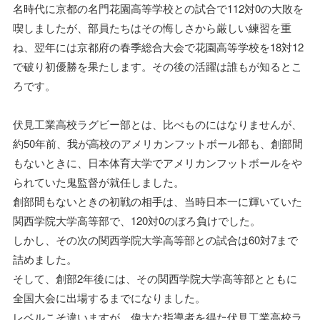
名時代に京都の名門花園高等学校との試合で112対0の大敗を
喫しましたが、部員たちはその悔しさから厳しい練習を重
ね、翌年には京都府の春季総合大会で花園高等学校を18対12
で破り初優勝を果たします。その後の活躍は誰もが知るとこ
ろです。
伏見工業高校ラグビー部とは、比べものにはなりませんが、
約50年前、我が高校のアメリカンフットボール部も、創部間
もないときに、日本体育大学でアメリカンフットボールをや
られていた鬼監督が就任しました。
創部間もないときの初戦の相手は、当時日本一に輝いていた
関西学院大学高等部で、120対0のぼろ負けでした。
しかし、その次の関西学院大学高等部との試合は60対7まで
詰めました。
そして、創部2年後には、その関西学院大学高等部とともに
全国大会に出場するまでになりました。
レベルこそ違いますが、偉大な指導者を得た伏見工業高校ラ