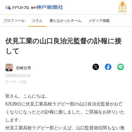
AREA
プロフィール
コラム
勝たなかったチーム
メディア掲載
伏見工業の山口良治元監督の訃報に接
して
岩崎吉男
2026年5月31日
テーマ：
小説
皆さん、こんにちは。
5月29日に伏見工業高校ラグビー部の山口良治元監督がお亡
くなりになったとの訃報に接しました。ご冥福をお祈りいた
します。
伏見工業高校ラグビー部といえば、山口監督就任間もない無