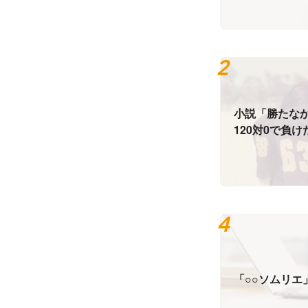
小説「勝たな
120対0で負
の私です。
「○○ソムリエ