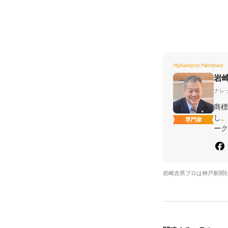
Mybestpro Members
岩
ナレ
商標
し、
専門家
ーク
岩崎吉男プロは神戸新聞