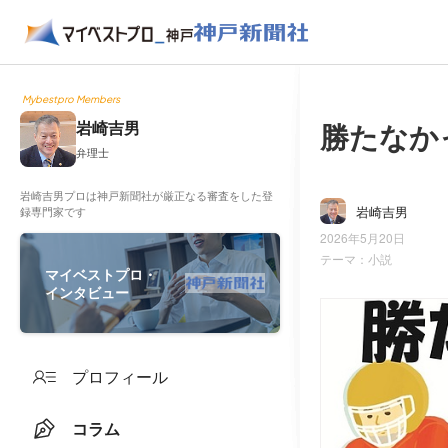
Mybestpro Members
勝たなか
岩崎吉男
弁理士
岩崎吉男プロは神戸新聞社が厳正なる審査をした登
岩崎吉男
録専門家です
2026年5月20日
テーマ：
小説
マイベストプロ・
インタビュー
プロフィール
コラム