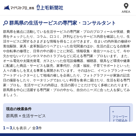
AREA
群馬県の生活サービスの専門家・コンサルタント
群馬県を拠点に活動している生活サービスの専門家・プロのプロフィールや実績、費
用をチェックしたり、コラム、口コミ、評判などからサービス内容を確認したり。生
活サービスに関するさまざまな情報を得ることができます。 住まいの内外装の修繕や
害虫駆除、家具・皮革製品のリペアといった住宅関連のほか、生活の足になる自動車
や自転車の修理と、日常の中の困りごとに対応。情報収集・発信ツールとして、今や
欠かせないパソコンやスマホのトラブルなどに応える専門家・プロもいます。 また、
オール電化や太陽光発電、ガスといった住宅設備機器、補聴器、寝具など環境や健康
に配慮した商品・サービスも販売。家事代行、介護・福祉、子育てサポートといった
人々の暮らしを支える事業も展開されています。 そのほかに、イベントプランナーや
アートディレクターとして地域の催しを企画したり、フォトグラファーが家族の記念
日の撮影をしたり、ケータリングでおいしい料理を食卓に届けたり、生活を彩る専門
家・プロも。 生活サービスの内容は、生活の困りごとだけでなく多岐にわたります。
群馬県を中心に活躍する専門家・プロの中から、自分のニーズに合った人を探してみ
ましょう。
現在の検索条件
＋
群馬県
×
生活サービス
フリーワー
ドで絞込み
1～3
3
人を表示 ／ 全
件