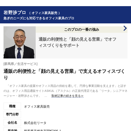
岩野渉プロ
（ オフィス家具販売 ）
急ぎのニーズにも対応できるオフィス家具のプロ
このプロの一番の強み
通販の利便性と「顔の見える営業」でオフ
ィスづくりをサポート
[群馬県／生活サービス]
通販の利便性と「顔の見える営業」で支えるオフィスづく
り
「オフィス家具の提案やオフィス用品の供給を通して、円滑な事業活動を支えます」と話す
のは、オフィス用品通販サイトASKUL（アスクル）の正規代理店である「リータ」シニアマネ
ージャー・岩野渉さんです。 ...
取材記事の続きを見る≫
職種
オフィス家具販売
専門分野
会社名
株式会社リータ
所在地