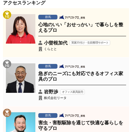
アクセスランキング
1位
群馬
心地のいい「おせっかい」で暮らしを整
えるプロ
小曽根加代
実家片付け・生前整理サポート
くらとと
2位
群馬
急ぎのニーズにも対応できるオフィス家
具のプロ
岩野渉
オフィス家具販売
株式会社リータ
3位
群馬
害虫・害獣駆除を通じて快適な暮らしを
守るプロ