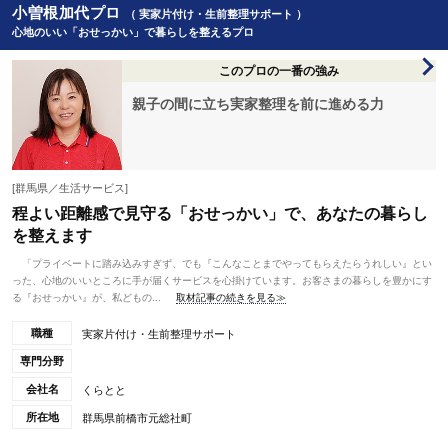
小曽根加代プロ
（ 実家片付け・生前整理サポート ）
心地のいい「おせっかい」で暮らしを整えるプロ
このプロの一番の強み
親子の間に立ち実家整理を前に進める力
[群馬県／生活サービス]
程よい距離感で見守る「おせっかい」で、あなたの暮らし
を整えます
「プライベートに踏み込みすぎず、でも『こんなことまでやってもらえたらうれしい』とい
った、心地のいいところに手が届くサービスを心掛けています。お客さまの暮らしを豊かにす
る『おせっかい』が、私どもの...
取材記事の続きを見る≫
職種
実家片付け・生前整理サポート
専門分野
会社名
くらとと
所在地
群馬県前橋市元総社町