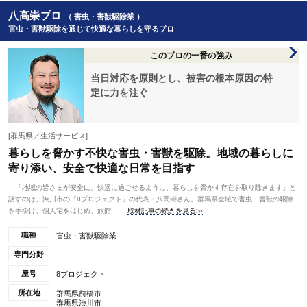
八高崇プロ
（ 害虫・害獣駆除業 ）
害虫・害獣駆除を通じて快適な暮らしを守るプロ
このプロの一番の強み
当日対応を原則とし、被害の根本原因の特
定に力を注ぐ
[群馬県／生活サービス]
暮らしを脅かす不快な害虫・害獣を駆除。地域の暮らしに
寄り添い、安全で快適な日常を目指す
「地域の皆さまが安全に、快適に過ごせるように、暮らしを脅かす存在を取り除きます」と
話すのは、渋川市の「8プロジェクト」の代表・八高崇さん。群馬県全域で害虫・害獣の駆除
を手掛け、個人宅をはじめ、旅館...
取材記事の続きを見る≫
職種
害虫・害獣駆除業
専門分野
屋号
8プロジェクト
所在地
群馬県前橋市
群馬県渋川市