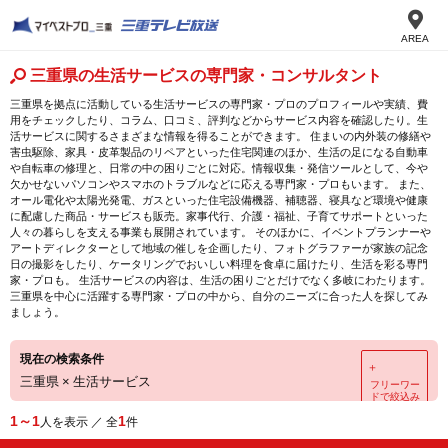
AREA
三重県の生活サービスの専門家・コンサルタント
三重県を拠点に活動している生活サービスの専門家・プロのプロフィールや実績、費
用をチェックしたり、コラム、口コミ、評判などからサービス内容を確認したり。生
活サービスに関するさまざまな情報を得ることができます。 住まいの内外装の修繕や
害虫駆除、家具・皮革製品のリペアといった住宅関連のほか、生活の足になる自動車
や自転車の修理と、日常の中の困りごとに対応。情報収集・発信ツールとして、今や
欠かせないパソコンやスマホのトラブルなどに応える専門家・プロもいます。 また、
オール電化や太陽光発電、ガスといった住宅設備機器、補聴器、寝具など環境や健康
に配慮した商品・サービスも販売。家事代行、介護・福祉、子育てサポートといった
人々の暮らしを支える事業も展開されています。 そのほかに、イベントプランナーや
アートディレクターとして地域の催しを企画したり、フォトグラファーが家族の記念
日の撮影をしたり、ケータリングでおいしい料理を食卓に届けたり、生活を彩る専門
家・プロも。 生活サービスの内容は、生活の困りごとだけでなく多岐にわたります。
三重県を中心に活躍する専門家・プロの中から、自分のニーズに合った人を探してみ
ましょう。
現在の検索条件
＋
三重県
×
生活サービス
フリーワー
ドで絞込み
1～1
1
人を表示 ／ 全
件