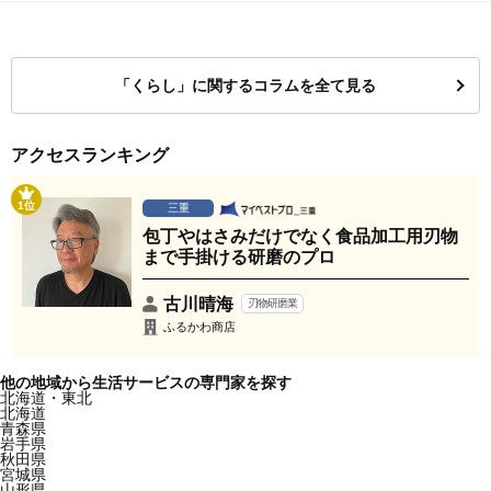
「くらし」に関するコラムを全て見る
アクセスランキング
1位
三重
包丁やはさみだけでなく食品加工用刃物
まで手掛ける研磨のプロ
古川晴海
刃物研磨業
ふるかわ商店
他の地域から生活サービスの専門家を探す
北海道・東北
北海道
青森県
岩手県
秋田県
宮城県
山形県