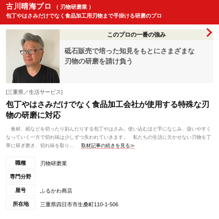
古川晴海プロ
（ 刃物研磨業 ）
包丁やはさみだけでなく食品加工用刃物まで手掛ける研磨のプロ
このプロの一番の強み
砥石販売で培った知見をもとにさまざまな
刃物の研磨を請け負う
[三重県／生活サービス]
包丁やはさみだけでなく食品加工会社が使用する特殊な刃
物の研磨に対応
食材、紙などを切ったり刻んだりする包丁やはさみ。使い込むほど手になじみ、扱いやすく
なっていく一方で切れ味は少しずつ失われていきます。 私たちの生活に欠かせない刃物を丁
寧に研ぎ磨き、切れ味を取り...
取材記事の続きを見る≫
職種
刃物研磨業
専門分野
屋号
ふるかわ商店
所在地
三重県四日市市生桑町110-1-506