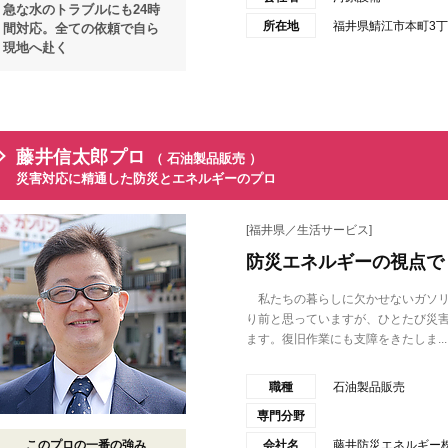
急な水のトラブルにも24時
所在地
福井県鯖江市本町3丁目
間対応。全ての依頼で自ら
現地へ赴く
藤井信太郎プロ
（ 石油製品販売 ）
災害対応に精通した防災とエネルギーのプロ
[福井県／生活サービス]
防災エネルギーの視点で
私たちの暮らしに欠かせないガソリ
り前と思っていますが、ひとたび災
ます。復旧作業にも支障をきたしま...
職種
石油製品販売
専門分野
このプロの一番の強み
会社名
藤井防災エネルギー