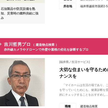
所在地
福井県越前市国府2-5-
石油製品や防災設備を熟
知、災害時の燃料供給に強
み
吉川哲男プロ
（ 建造物点検業 ）
赤外線カメラやドローンで外壁や屋根の劣化を診断するプロ
[福井県／生活サービス]
大切な住まいを守るため
ナンスを
「マイホームは生活の場であり、ご
を守っていくためにも、健康診断を
的にチェックすることをおすすめし...
職種
建造物点検業