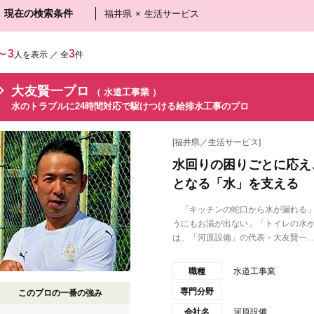
現在の検索条件
福井県
×
生活サービス
～3
3
人を表示 ／ 全
件
大友賢一プロ
（ 水道工事業 ）
水のトラブルに24時間対応で駆けつける給排水工事のプロ
[福井県／生活サービス]
水回りの困りごとに応え
となる「水」を支える
「キッチンの蛇口から水が漏れる」
うにもお湯が出ない」「トイレの水
は、「河原設備」の代表・大友賢一...
職種
水道工事業
専門分野
このプロの一番の強み
会社名
河原設備