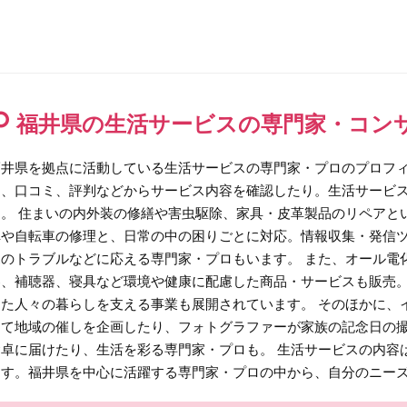
福井県の生活サービスの専門家・コン
福井県を拠点に活動している生活サービスの専門家・プロのプロフ
ム、口コミ、評判などからサービス内容を確認したり。生活サービ
す。 住まいの内外装の修繕や害虫駆除、家具・皮革製品のリペアと
車や自転車の修理と、日常の中の困りごとに対応。情報収集・発信
ホのトラブルなどに応える専門家・プロもいます。 また、オール電
器、補聴器、寝具など環境や健康に配慮した商品・サービスも販売
った人々の暮らしを支える事業も展開されています。 そのほかに、
して地域の催しを企画したり、フォトグラファーが家族の記念日の
食卓に届けたり、生活を彩る専門家・プロも。 生活サービスの内容
ます。福井県を中心に活躍する専門家・プロの中から、自分のニー