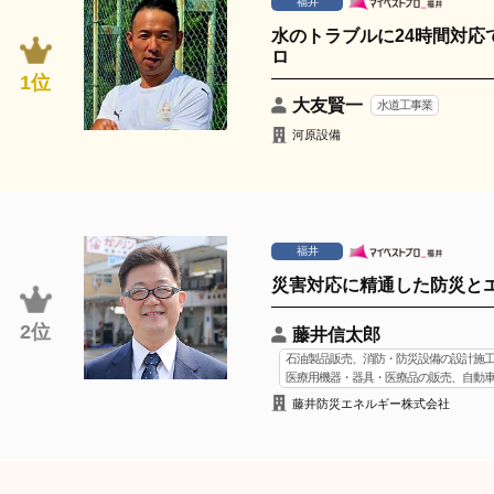
福井
水のトラブルに24時間対応
ロ
1位
大友賢一
水道工事業
河原設備
福井
災害対応に精通した防災と
2位
藤井信太郎
石油製品販売、消防・防災設備の設計施
医療用機器・器具・医療品の販売、自動
藤井防災エネルギー株式会社