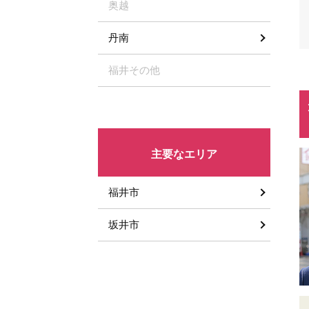
奥越
丹南
福井その他
主要なエリア
福井市
坂井市