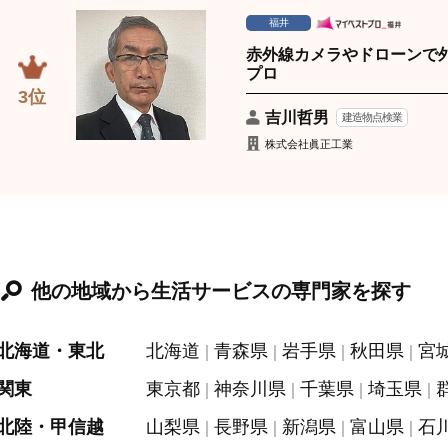
福井
赤外線カメラやドローンで
プロ
3位
吉川哲男
建造物点検業
株式会社眞正工業
他の地域から生活サービスの専門家を探す
北海道・東北
北海道
青森県
岩手県
秋田県
宮
関東
東京都
神奈川県
千葉県
埼玉県
北陸・甲信越
山梨県
長野県
新潟県
富山県
石