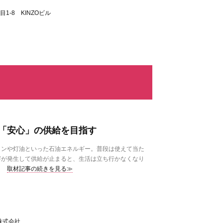
1-8 KINZOビル
「安心」の供給を目指す
ンや灯油といった石油エネルギー。普段は使えて当た
害が発生して供給が止まると、生活は立ち行かなくなり
取材記事の続きを見る≫
株式会社