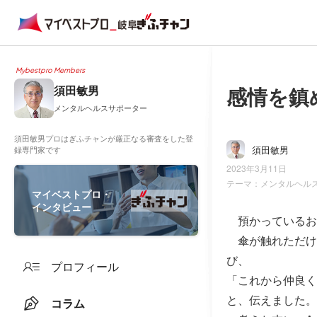
Mybestpro Members
感情を鎮
須田敏男
メンタルヘルスサポーター
須田敏男プロはぎふチャンが厳正なる審査をした登
須田敏男
録専門家です
2023年3月11日
テーマ：
メンタルヘル
マイベストプロ・
インタビュー
預かっているお
傘が触れただけ
び、
プロフィール
「これから仲良く
と、伝えました。
コラム