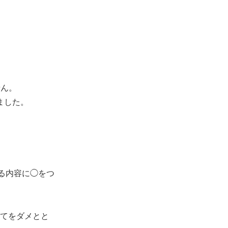
せん。
ました。
る内容に◯をつ
てをダメとと