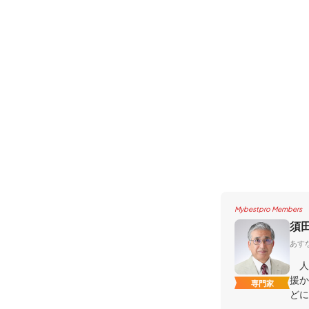
Mybestpro Members
須
あす
人間
援か
専門家
どに