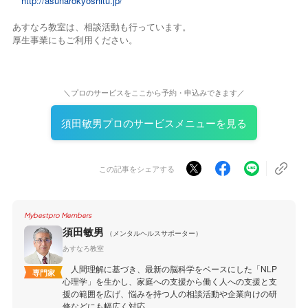
http://asunarokyoshitu.jp/
あすなろ教室は、相談活動も行っています。
厚生事業にもご利用ください。
＼プロのサービスをここから予約・申込みできます／
須田敏男プロのサービスメニューを見る
この記事をシェアする
Mybestpro Members
須田敏男
（メンタルヘルスサポーター）
あすなろ教室
人間理解に基づき、最新の脳科学をベースにした「NLP
専門家
心理学」を生かし、家庭への支援から働く人への支援と支
援の範囲を広げ、悩みを持つ人の相談活動や企業向けの研
修などにも幅広く対応。