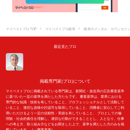
マイベストプロ TOP
マイベストプロ岐阜
岐阜のメンタル・カウンセリ
最近見たプロ
掲載専門家(プロ)について
マイベストプロに掲載されている専門家は、新聞社・放送局の広告審査基準
に基づいた一定の基準を満たした方たちです。 審査基準は、業界における
専門的な知識・技術を有していること、プロフェッショナルとして活動して
いること、適切な資格や許認可を取得していること、消費者に安心してご利
用いただけるよう一定の信頼性・実績を有していること、 プロとしての倫
理観・社会的責任を理解し、適切な行動ができることとし、人となり、仕事
への考え方、取り組み方などをお聞きした上で、基準を満たした方のみを掲
載しています。［→
審査基準
］