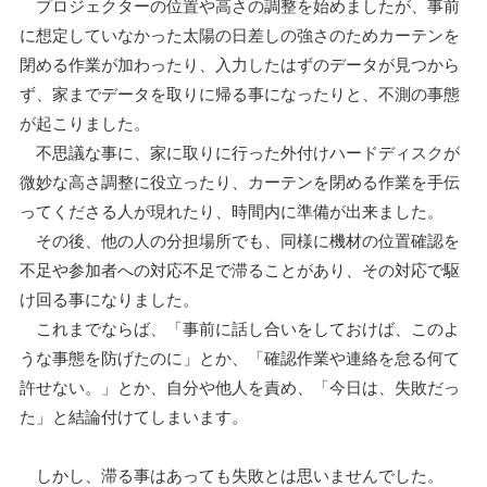
プロジェクターの位置や高さの調整を始めましたが、事前
に想定していなかった太陽の日差しの強さのためカーテンを
閉める作業が加わったり、入力したはずのデータが見つから
ず、家までデータを取りに帰る事になったりと、不測の事態
が起こりました。
不思議な事に、家に取りに行った外付けハードディスクが
微妙な高さ調整に役立ったり、カーテンを閉める作業を手伝
ってくださる人が現れたり、時間内に準備が出来ました。
その後、他の人の分担場所でも、同様に機材の位置確認を
不足や参加者への対応不足で滞ることがあり、その対応で駆
け回る事になりました。
これまでならば、「事前に話し合いをしておけば、このよ
うな事態を防げたのに」とか、「確認作業や連絡を怠る何て
許せない。」とか、自分や他人を責め、「今日は、失敗だっ
た」と結論付けてしまいます。
しかし、滞る事はあっても失敗とは思いませんでした。