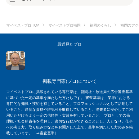
マイベストプロ TOP
マイベストプロ福岡
福岡のくらし
福岡のアク
最近見たプロ
掲載専門家(プロ)について
マイベストプロに掲載されている専門家は、新聞社・放送局の広告審査基準
に基づいた一定の基準を満たした方たちです。 審査基準は、業界における
専門的な知識・技術を有していること、プロフェッショナルとして活動して
いること、適切な資格や許認可を取得していること、消費者に安心してご利
用いただけるよう一定の信頼性・実績を有していること、 プロとしての倫
理観・社会的責任を理解し、適切な行動ができることとし、人となり、仕事
への考え方、取り組み方などをお聞きした上で、基準を満たした方のみを掲
載しています。［→
審査基準
］