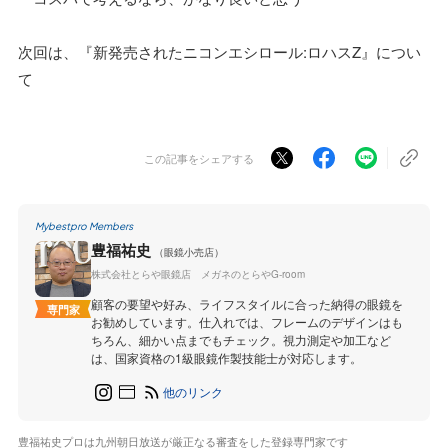
次回は、『新発売されたニコンエシロール:ロハスZ』につい
て
この記事をシェアする
Mybestpro Members
豊福祐史
（眼鏡小売店）
株式会社とらや眼鏡店 メガネのとらやG-room
顧客の要望や好み、ライフスタイルに合った納得の眼鏡を
専門家
お勧めしています。仕入れでは、フレームのデザインはも
ちろん、細かい点までもチェック。視力測定や加工など
は、国家資格の1級眼鏡作製技能士が対応します。
他のリンク
豊福祐史プロは九州朝日放送が厳正なる審査をした登録専門家です