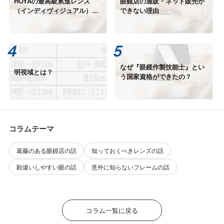
HOYAの最高級累進レンズ
眼鏡店の通販・ネット販売が
（インディヴィジュアル）の
できない理由
極・雅・望・紬は何が違う？
②
なぜ『眼鏡作製技能士』とい
明視域とは？
う国家資格ができたの？
コラムテーマ
葛藤のある眼鏡店の話
知っておくべきレンズの話
勘違いしやすい眼の話
意外に知らないフレームの話
コラム一覧に戻る