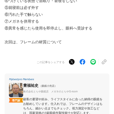
④つけている状態で居眠り・昼寝をしない
⑤就寝前は必ず外す
⑥汚れた手で触らない
⑦メガネを併用する
⑧異常を感じたら使用を即停止し、眼科へ受診する
次回は、フレームの材質について
この記事をシェアする
Mybestpro Members
豊福祐史
（眼鏡小売店）
株式会社とらや眼鏡店 メガネのとらやG-room
顧客の要望や好み、ライフスタイルに合った納得の眼鏡を
専門家
お勧めしています。仕入れでは、フレームのデザインはも
ちろん、細かい点までもチェック。視力測定や加工など
は、国家資格の1級眼鏡作製技能士が対応します。