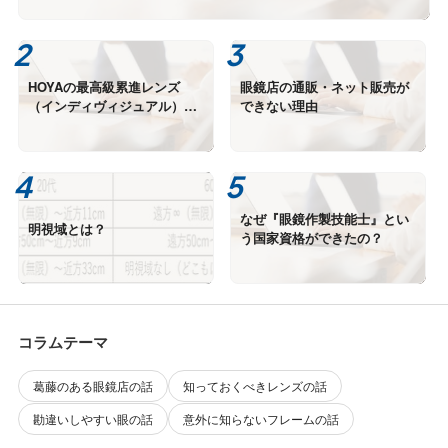
HOYAの最高級累進レンズ
眼鏡店の通販・ネット販売が
（インディヴィジュアル）の
できない理由
極・雅・望・紬は何が違う？
②
なぜ『眼鏡作製技能士』とい
明視域とは？
う国家資格ができたの？
コラムテーマ
葛藤のある眼鏡店の話
知っておくべきレンズの話
勘違いしやすい眼の話
意外に知らないフレームの話