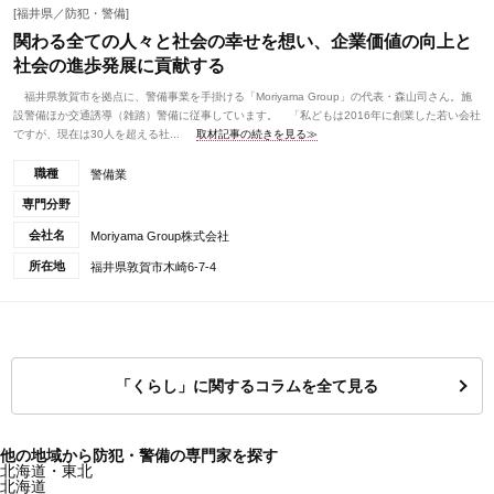
[福井県／防犯・警備]
関わる全ての人々と社会の幸せを想い、企業価値の向上と
社会の進歩発展に貢献する
福井県敦賀市を拠点に、警備事業を手掛ける「Moriyama Group」の代表・森山司さん。施
設警備ほか交通誘導（雑踏）警備に従事しています。 「私どもは2016年に創業した若い会社
ですが、現在は30人を超える社...
取材記事の続きを見る≫
職種
警備業
専門分野
会社名
Moriyama Group株式会社
所在地
福井県敦賀市木崎6-7-4
「くらし」に関するコラムを全て見る
他の地域から防犯・警備の専門家を探す
北海道・東北
北海道