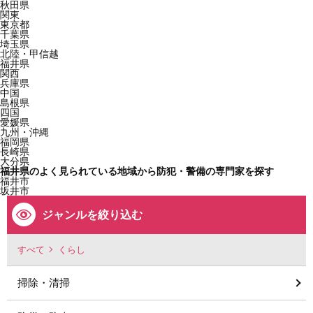
秋田県
関東
東京都
千葉県
埼玉県
北陸・甲信越
福井県
関西
兵庫県
中国
島根県
四国
愛媛県
九州・沖縄
福岡県
長崎県
大分県
福井県のよく見られている地域から防犯・警備の専門家を探す
福井市
坂井市
ジャンルを絞り込む
すべて
くらし
掃除・清掃