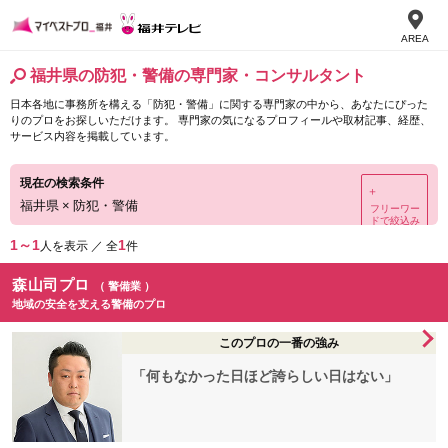
AREA
福井県の防犯・警備の専門家・コンサルタント
日本各地に事務所を構える「防犯・警備」に関する専門家の中から、あなたにぴった
りのプロをお探しいただけます。 専門家の気になるプロフィールや取材記事、経歴、
サービス内容を掲載しています。
現在の検索条件
＋
福井県
×
防犯・警備
フリーワー
ドで絞込み
1～1
1
人を表示 ／ 全
件
森山司プロ
（ 警備業 ）
地域の安全を支える警備のプロ
このプロの一番の強み
「何もなかった日ほど誇らしい日はない」