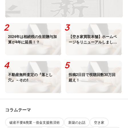
2024年は相続税の生前贈与加
【空き家買取本舗】ホームペ
算が4年に延長！？
ージをリニューアルしまし
た！
不動産無料査定の『落とし
投稿2日目で視聴回数30万回
穴』－その1
超え！
コラムテーマ
破産不要&廃業・借金支援救済術
新築のお話
空き家