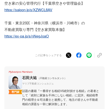
空き家の安心管理代行【千葉県空きや管理協会】
https://saipon.jp/s/XZWCL8AV
千葉・東京23区・神奈川県（横浜市・川崎市）の
不動産買取り専門【空き家買取本舗】
https://ex-pa.jp/s/nNegJoaO
この記事をシェアする
Mybestpro Members
石田大祐
（不動産コンサルタント）
マリブ不動産コンシェルジュ
話題の書籍『一番得する相続VS絶対損する相続』の著者と
専門家
して「絶対に家族を不仲にしない相続」に定評。相続税専
門の税理士＆司法書士と連携して、地主の皆さんや不動産
相続の課題を一挙に解決致します。