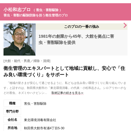
小松和志プロ
（ 害虫・害獣駆除 ）
害虫・害獣の駆除防除を担う衛生管理のプロ
このプロの一番の強み
1981年の創業から45年、大館を拠点に害
虫・害獣駆除を提供
[大館・能代・男鹿／掃除・清掃]
衛生管理のエキスパートとして地域に貢献し、安心で「住
み良い環境づくり」をサポート
「地域の皆さまが安心して過ごせるように、私どもは住み良い環境づくりに取り組んでいま
す」と話すのは、秋田県大館市の「東北環境消毒」の代表・小松和志さん。シロアリやハチな
どの害虫、ネズミやハクビシン...
取材記事の続きを見る≫
職種
害虫・害獣駆除
専門分野
会社名
東北環境消毒有限会社
所在地
秋田県大館市有浦4丁目5-30