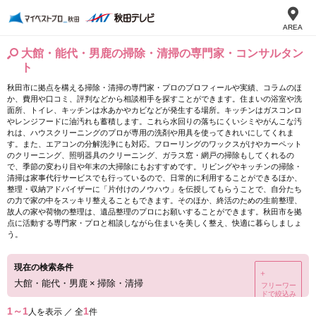
AREA
大館・能代・男鹿の掃除・清掃の専門家・コンサルタン
ト
秋田市に拠点を構える掃除・清掃の専門家・プロのプロフィールや実績、コラムのほ
か、費用や口コミ、評判などから相談相手を探すことができます。住まいの浴室や洗
面所、トイレ、キッチンは水あかやカビなどが発生する場所。キッチンはガスコンロ
やレンジフードに油汚れも蓄積します。これら水回りの落ちにくいシミやがんこな汚
れは、ハウスクリーニングのプロが専用の洗剤や用具を使ってきれいにしてくれま
す。また、エアコンの分解洗浄にも対応。フローリングのワックスがけやカーペット
のクリーニング、照明器具のクリーニング、ガラス窓・網戸の掃除もしてくれるの
で、季節の変わり目や年末の大掃除にもおすすめです。リビングやキッチンの掃除・
清掃は家事代行サービスでも行っているので、日常的に利用することができるほか、
整理・収納アドバイザーに「片付けのノウハウ」を伝授してもらうことで、自分たち
の力で家の中をスッキリ整えることもできます。そのほか、終活のための生前整理、
故人の家や荷物の整理は、遺品整理のプロにお願いすることができます。秋田市を拠
点に活動する専門家・プロと相談しながら住まいを美しく整え、快適に暮らしましょ
う。
現在の検索条件
＋
大館・能代・男鹿
×
掃除・清掃
フリーワー
ドで絞込み
1～1
1
人を表示 ／ 全
件