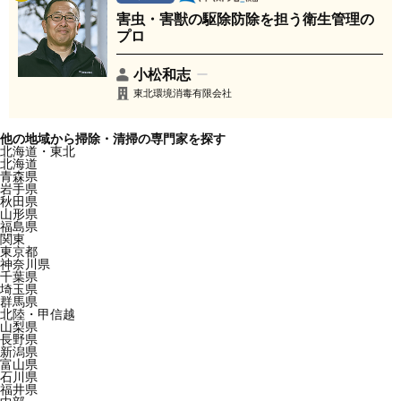
害虫・害獣の駆除防除を担う衛生管理の
プロ
小松和志
東北環境消毒有限会社
他の地域から掃除・清掃の専門家を探す
北海道・東北
北海道
青森県
岩手県
秋田県
山形県
福島県
関東
東京都
神奈川県
千葉県
埼玉県
群馬県
北陸・甲信越
山梨県
長野県
新潟県
富山県
石川県
福井県