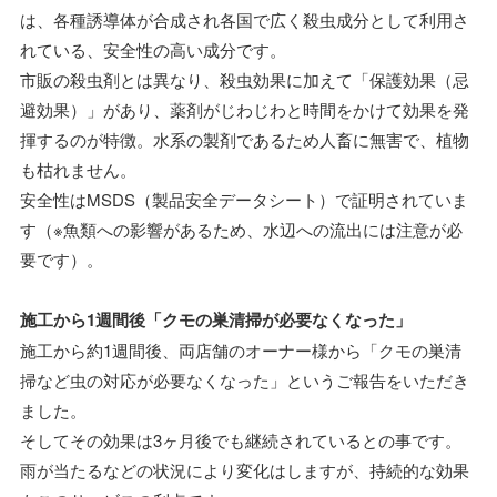
は、各種誘導体が合成され各国で広く殺虫成分として利用さ
れている、安全性の高い成分です。
市販の殺虫剤とは異なり、殺虫効果に加えて「保護効果（忌
避効果）」があり、薬剤がじわじわと時間をかけて効果を発
揮するのが特徴。水系の製剤であるため人畜に無害で、植物
も枯れません。
安全性はMSDS（製品安全データシート）で証明されていま
す（※魚類への影響があるため、水辺への流出には注意が必
要です）。
施工から1週間後「クモの巣清掃が必要なくなった」
施工から約1週間後、両店舗のオーナー様から「クモの巣清
掃など虫の対応が必要なくなった」というご報告をいただき
ました。
そしてその効果は3ヶ月後でも継続されているとの事です。
雨が当たるなどの状況により変化はしますが、持続的な効果