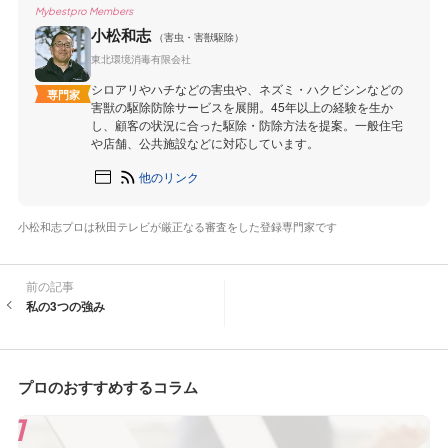
Mybestpro Members
小松和志
（害虫・害獣駆除）
東北環境消毒有限会社
シロアリやハチなどの害虫や、ネズミ・ハクビシンなどの
専門家
害獣の駆除防除サービスを展開。45年以上の経験を生か
し、顧客の状況に合った駆除・防除方法を提案。一般住宅
や店舗、公共施設などに対応しています。
他のリンク
小松和志プロは秋田テレビが厳正なる審査をした登録専門家です
前の記事
私の3つの強み
プロのおすすめするコラム