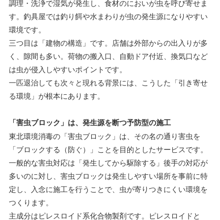
調理・洗浄で湿気が発生し、食材のにおいが虫を呼び寄せま
す。釣具屋では釣り餌や水まわりが虫の発生源になりやすい
環境です。
三つ目は「建物の構造」です。店舗は外部からの出入りが多
く、隙間も多い。荷物の搬入口、自動ドア付近、換気口など
は虫が侵入しやすいポイントです。
一匹退治しても次々と現れる背景には、こうした「引き寄せ
る環境」が根本にあります。
「害虫ブロック」は、発生源を断つ予防型の施工
東北環境消毒の「害虫ブロック」は、その名の通り害虫を
「ブロックする（防ぐ）」ことを目的としたサービスです。
一般的な害虫対応は「発生してから駆除する」後手の対応が
多いのに対し、害虫ブロックは発生しやすい場所を事前に特
定し、入念に施工を行うことで、虫が寄りつきにくい環境を
つくります。
主成分はピレスロイド系化合物製剤です。ピレスロイドと