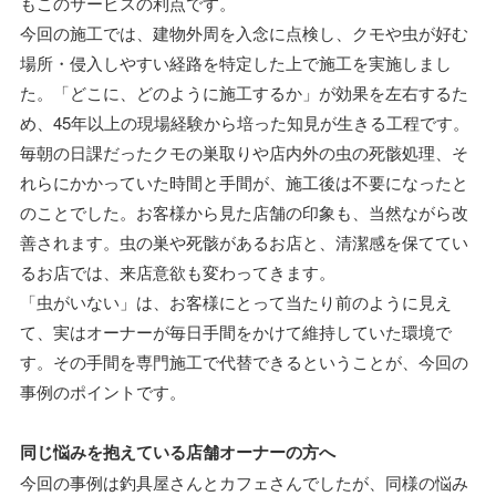
もこのサービスの利点です。
今回の施工では、建物外周を入念に点検し、クモや虫が好む
場所・侵入しやすい経路を特定した上で施工を実施しまし
た。「どこに、どのように施工するか」が効果を左右するた
め、45年以上の現場経験から培った知見が生きる工程です。
毎朝の日課だったクモの巣取りや店内外の虫の死骸処理、そ
れらにかかっていた時間と手間が、施工後は不要になったと
のことでした。お客様から見た店舗の印象も、当然ながら改
善されます。虫の巣や死骸があるお店と、清潔感を保ててい
るお店では、来店意欲も変わってきます。
「虫がいない」は、お客様にとって当たり前のように見え
て、実はオーナーが毎日手間をかけて維持していた環境で
す。その手間を専門施工で代替できるということが、今回の
事例のポイントです。
同じ悩みを抱えている店舗オーナーの方へ
今回の事例は釣具屋さんとカフェさんでしたが、同様の悩み