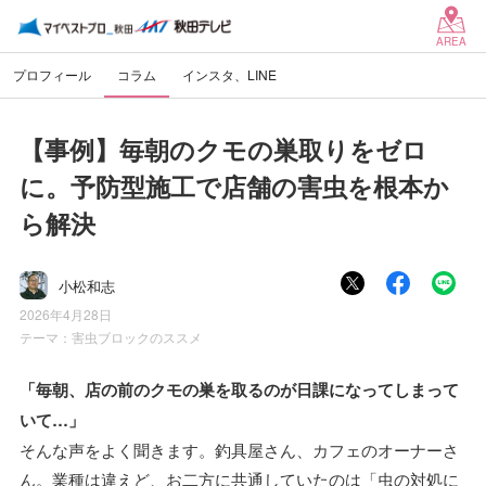
AREA
プロフィール
コラム
インスタ、LINE
【事例】毎朝のクモの巣取りをゼロ
に。予防型施工で店舗の害虫を根本か
ら解決
小松和志
2026年4月28日
テーマ：
害虫ブロックのススメ
「毎朝、店の前のクモの巣を取るのが日課になってしまって
いて…」
そんな声をよく聞きます。釣具屋さん、カフェのオーナーさ
ん。業種は違えど、お二方に共通していたのは「虫の対処に