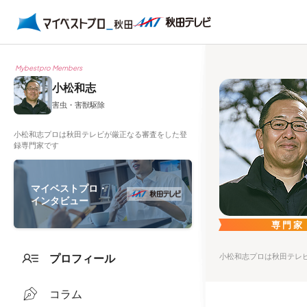
Mybestpro Members
小松和志
害虫・害獣駆除
小松和志プロは秋田テレビが厳正なる審査をした登
録専門家です
マイベストプロ・
インタビュー
専門家
プロフィール
小松和志プロは秋田テレ
コラム