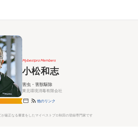
Mybestpro Members
小松和志
害虫・害獣駆除
東北環境消毒有限会社
他のリンク
ビが厳正なる審査をしたマイベストプロ秋田の登録専門家です