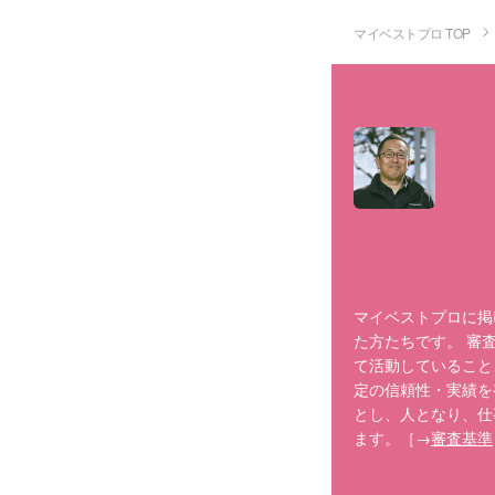
マイベストプロ TOP
マイベストプロに掲
た方たちです。 審
て活動していること
定の信頼性・実績を
とし、人となり、仕
ます。［→
審査基準