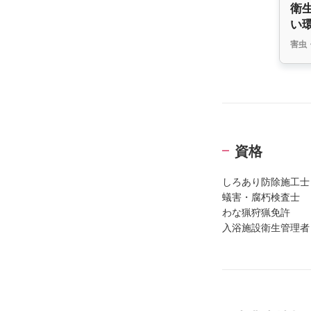
衛
い
害虫
資格
しろあり防除施工士
蟻害・腐朽検査士
わな猟狩猟免許
入浴施設衛生管理者