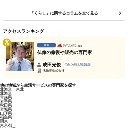
「くらし」に関するコラムを全て見る
アクセスランキング
1位
愛知
仏像の修復や販売の専門家
成田光俊
仏像の修復と製造販売
旭物産株式会社
他の地域から生活サービスの専門家を探す
北海道・東北
北海道
青森県
岩手県
秋田県
宮城県
山形県
福島県
関東
東京都