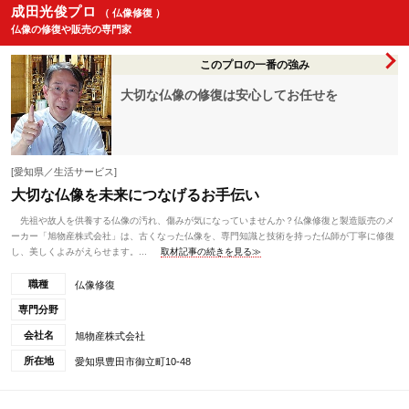
成田光俊プロ
（ 仏像修復 ）
仏像の修復や販売の専門家
このプロの一番の強み
大切な仏像の修復は安心してお任せを
[愛知県／生活サービス]
大切な仏像を未来につなげるお手伝い
先祖や故人を供養する仏像の汚れ、傷みが気になっていませんか？仏像修復と製造販売のメ
ーカー「旭物産株式会社」は、古くなった仏像を、専門知識と技術を持った仏師が丁寧に修復
し、美しくよみがえらせます。...
取材記事の続きを見る≫
職種
仏像修復
専門分野
会社名
旭物産株式会社
所在地
愛知県豊田市御立町10-48