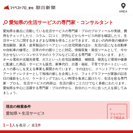
AREA
愛知県の生活サービスの専門家・コンサルタント
愛知県を拠点に活動している生活サービスの専門家・プロのプロフィールや実績、費
用をチェックしたり、コラム、口コミ、評判などからサービス内容を確認したり。生
活サービスに関するさまざまな情報を得ることができます。 住まいの内外装の修繕や
害虫駆除、家具・皮革製品のリペアといった住宅関連のほか、生活の足になる自動車
や自転車の修理と、日常の中の困りごとに対応。情報収集・発信ツールとして、今や
欠かせないパソコンやスマホのトラブルなどに応える専門家・プロもいます。 また、
オール電化や太陽光発電、ガスといった住宅設備機器、補聴器、寝具など環境や健康
に配慮した商品・サービスも販売。家事代行、介護・福祉、子育てサポートといった
人々の暮らしを支える事業も展開されています。 そのほかに、イベントプランナーや
アートディレクターとして地域の催しを企画したり、フォトグラファーが家族の記念
日の撮影をしたり、ケータリングでおいしい料理を食卓に届けたり、生活を彩る専門
家・プロも。 生活サービスの内容は、生活の困りごとだけでなく多岐にわたります。
愛知県を中心に活躍する専門家・プロの中から、自分のニーズに合った人を探してみ
ましょう。
現在の検索条件
＋
愛知県
×
生活サービス
フリーワー
ドで絞込み
1～1
1
人を表示 ／ 全
件