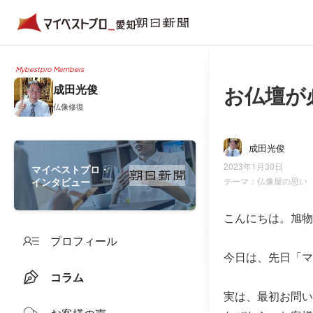
Mybestpro Members
お仏壇が
成田光俊
仏像修復
成田光俊
2023年1月30日
マイベストプロ・
インタビュー
テーマ：
仏像屋の思い
こんにちは。旭物
プロフィール
今日は、先日「マ
コラム
実は、最初お問い