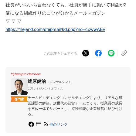
社長がいちいち言わなくても、社員が勝手に動いて利益が2
倍になる組織作りのコツが分かるメールマガジン
▽ ▽ ▽
https://1lejend.com/stepmail/kd.php?no=cxwwAEv
この記事をシェアする
Mybestpro Members
蛯原健治
（コンサルタント）
EBIマネジメントオフィス
チームビルディングコンサルティングにより、リアルな経
専門家
営課題の解決、次世代の経営チームづくり、従業員の成長
を三位一体でサポートし、持続可能な企業経営に結び付け
る。
他のリンク