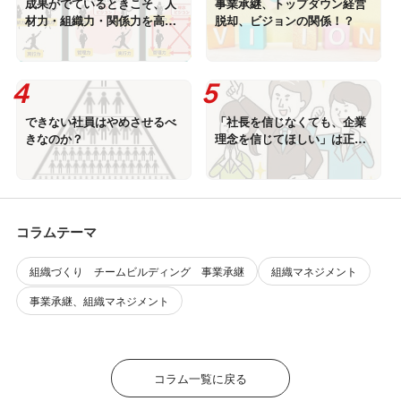
成果がでているときこそ、人
事業承継、トップダウン経営
材力・組織力・関係力を高め
脱却、ビジョンの関係！？
る
できない社員はやめさせるべ
「社長を信じなくても、企業
きなのか？
理念を信じてほしい」は正し
いか?!
コラムテーマ
組織づくり チームビルディング 事業承継
組織マネジメント
事業承継、組織マネジメント
コラム一覧に戻る