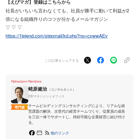
【えびマガ】登録はこちらから
社長がいちいち言わなくても、社員が勝手に動いて利益が2
倍になる組織作りのコツが分かるメールマガジン
▽ ▽ ▽
https://1lejend.com/stepmail/kd.php?no=cxwwAEv
この記事をシェアする
Mybestpro Members
蛯原健治
（コンサルタント）
EBIマネジメントオフィス
チームビルディングコンサルティングにより、リアルな経
専門家
営課題の解決、次世代の経営チームづくり、従業員の成長
を三位一体でサポートし、持続可能な企業経営に結び付け
る。
他のリンク