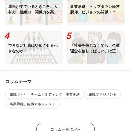
成果がでているときこそ、人
事業承継、トップダウン経営
材力・組織力・関係力を高め
脱却、ビジョンの関係！？
る
できない社員はやめさせるべ
「社長を信じなくても、企業
きなのか？
理念を信じてほしい」は正し
いか?!
コラムテーマ
組織づくり チームビルディング 事業承継
組織マネジメント
事業承継、組織マネジメント
コラム一覧に戻る