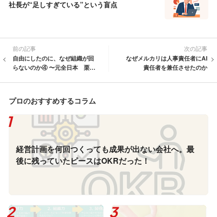
社長が“足しすぎている”という盲点
前の記事
次の記事
自由にしたのに、なぜ組織が回
なぜメルカリは人事責任者にAI
らないのか④ 〜元全日本 栗山
責任者を兼任させたのか
監督に見る「目的が人を動かす
組織」〜
プロのおすすめするコラム
経営計画を何回つくっても成果が出ない会社へ。最
後に残っていたピースはOKRだった！