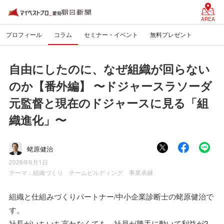
AREA
プロフィール
コラム
セミナー・イベント
無料プレゼント
自由にしたのに、なぜ組織が回らない
のか【番外編】 〜ドジャースラソーダ
元監督と現在のドジャースに見る「組
織進化」〜
蛯原健治
2026年6月1日
テーマ：
組織づくり チームビルディング 事業承継
組織と仕組みづくりパートナー/中小企業診断士の蛯原健治で
す。
社長がいちいち言わなくても、社員が勝手に動いて利益が2