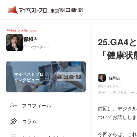
Mybestpro Members
25.G
森和吉
ITコンサルタント
「健康状
マイベストプロ・
森和吉
インタビュー
2026年6月4日
テーマ：
デジタルマー
プロフィール
前回は、デジタル
ついてお話ししま
コラム
今回からは、これ