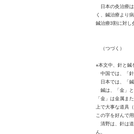
日本の灸治療は
く、鍼治療より病
鍼治療3割に
（つづく）
※本文中、針と鍼
中国では、「針
日本では、「鍼
鍼は、「金」と
「金」は金属また
上で大事な道具（
この字を好んで用
清野は、針は道
ん。