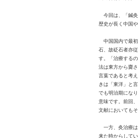
今回は、「鍼灸
歴史が長く中国や
中国国内で最初
石、故砭石者亦従
す。「治療するの
法は東方から齎さ
言葉であると考え
きは「東洋」と言
でも明治期になり
意味です。前回、
文献においてもそ
一方、灸治療は
来た時からしてい