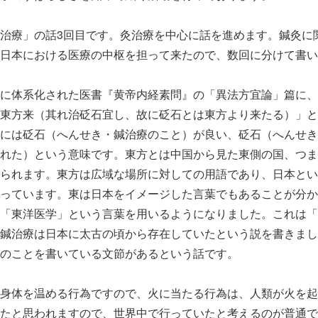
治療」の話3回目です。灸治療を中心に話を進めます。鍼灸に
日本における医療の中枢を担って来たので、数回に分けて書い
に体系化された医書『黄帝内経素問』の「異法方宜論」篇に、
東方来（其れ治砭石宜し、故に砭石とは東方より来たる）」と
には砭石（へんせき・鍼治療のこと）が良い、砭石（へんせき
れた）という意味です。東方とは中国から見た東側の国、つま
られます。東方は広域な場所に対しての用語であり、日本とい
っています。東は日本をイメージした言葉でもあることが分か
「東洋医学」という言葉を用いるようになりました。これは「
鍼治療は日本に太古の頃から存在していたという説を書きまし
のことを書いている文節があるという話です。
身体を温める行為ですので、火に当たる行為は、人類が火を起
たと思われますので、世界中で行っていたと考えるのが普通で