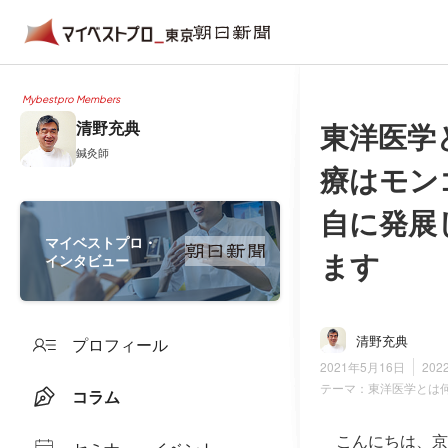
Mybestpro Members
東洋医学
清野充典
鍼灸師
療はモン
自に発展
マイベストプロ・
ます
インタビュー
清野充典
プロフィール
2021年5月16日
202
テーマ：
東洋医学とは
コラム
こんにちは、京王