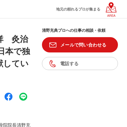
地元の頼れるプロが集まる
AREA
清野充典プロへの仕事の相談・依頼
祥 灸治
メールで問い合わせる
日本で独
献してい
電話する
骨院院長清野充