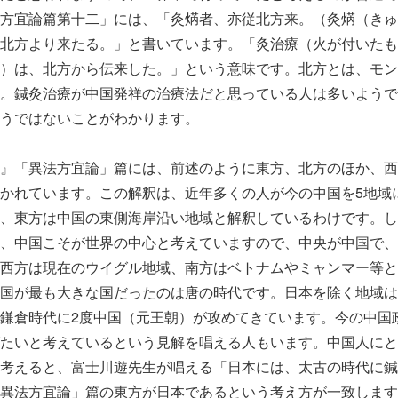
方宜論篇第十二」には、「灸焫者、亦従北方来。（灸焫（きゅ
北方より来たる。」と書いています。「灸治療（火が付いたも
）は、北方から伝来した。」という意味です。北方とは、モン
。鍼灸治療が中国発祥の治療法だと思っている人は多いようで
うではないことがわかります。
』「異法方宜論」篇には、前述のように東方、北方のほか、西
かれています。この解釈は、近年多くの人が今の中国を5地域
、東方は中国の東側海岸沿い地域と解釈しているわけです。し
、中国こそが世界の中心と考えていますので、中央が中国で、
西方は現在のウイグル地域、南方はベトナムやミャンマー等と
国が最も大きな国だったのは唐の時代です。日本を除く地域は
鎌倉時代に2度中国（元王朝）が攻めてきています。今の中国
たいと考えているという見解を唱える人もいます。中国人にと
考えると、富士川遊先生が唱える「日本には、太古の時代に鍼
異法方宜論」篇の東方が日本であるという考え方が一致します