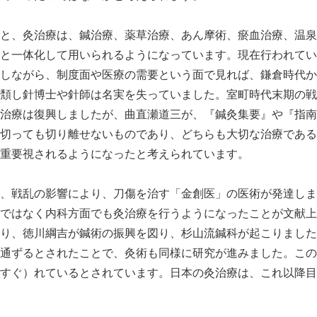
と、灸治療は、鍼治療、薬草治療、あん摩術、瘀血治療、温泉
と一体化して用いられるようになっています。現在行われてい
しながら、制度面や医療の需要という面で見れば、鎌倉時代か
頽し針博士や針師は名実を失っていました。室町時代末期の戦
治療は復興しましたが、曲直瀬道三が、『鍼灸集要』や『指南
切っても切り離せないものであり、どちらも大切な治療である
重要視されるようになったと考えられています。
、戦乱の影響により、刀傷を治す「金創医」の医術が発達しま
ではなく内科方面でも灸治療を行うようになったことが文献上
り、徳川綱吉が鍼術の振興を図り、杉山流鍼科が起こりました
通ずるとされたことで、灸術も同様に研究が進みました。この
すぐ）れているとされています。日本の灸治療は、これ以降目