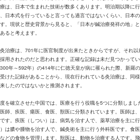
療は、日本で生まれた技術が数多くあります。明治期以降に行
、日本式を行っていると言っても過言ではないくらい、日本の
す。現状と歴史背景から見ると、「日本が鍼治療発祥の地」と
あると考えます。
治療は、701年に医官制度が出来たときからですが、それ以
採用されたのだと思われます。正確な記録は未だ見つかってい
300年～592年）の414年に仁徳天皇が病に罹られた際、新羅
受けた記録があることから、現在行われている灸治療は、同様
来したのではないかと推測されます。
度を確立させた中国では、医療を行う役職を5つに分類しまし
医師、疾医、瘍医、食医、獣医に分類されています。医師は、
です。疾医（しつい）は、病気を治す人で、薬草治療を主に行
）は膿や腫物を治す人で、鍼灸術を主に行う外科医です。食医
などの食物を管理します。獣医は、動物を治療する人です。飛鳥