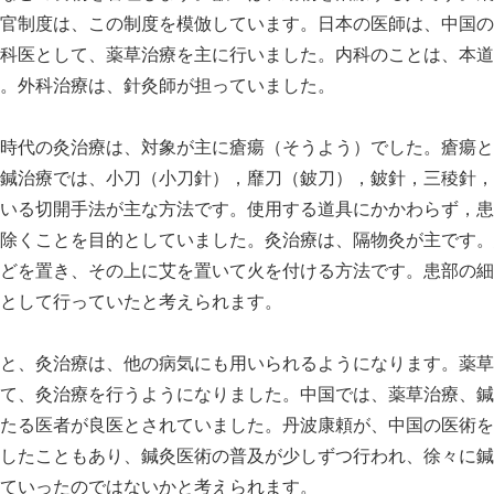
官制度は、この制度を模倣しています。日本の医師は、中国の
科医として、薬草治療を主に行いました。内科のことは、本道
。外科治療は、針灸師が担っていました。
時代の灸治療は、対象が主に瘡瘍（そうよう）でした。瘡瘍と
鍼治療では、小刀（小刀針），靡刀（鈹刀），鈹針，三稜針，
いる切開手法が主な方法です。使用する道具にかかわらず，患
除くことを目的としていました。灸治療は、隔物灸が主です。
どを置き、その上に艾を置いて火を付ける方法です。患部の細
として行っていたと考えられます。
と、灸治療は、他の病気にも用いられるようになります。薬草
て、灸治療を行うようになりました。中国では、薬草治療、鍼
たる医者が良医とされていました。丹波康頼が、中国の医術を
したこともあり、鍼灸医術の普及が少しずつ行われ、徐々に鍼
ていったのではないかと考えられます。