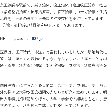
京王線調布駅前で、鍼灸治療、瘀血治療（瘀血吸圧治療・抜缶
（柔道整復治療・按摩治療等）、養正治療（ヨーガ治療・生活
治療を、最新の医学と最先端の治療技術を基に行っています。
に、分院・清野鍼灸整骨院府中センターがあります。
院HP
http://seino-1987.jp/
医療は、江戸時代「本道」と言われていましたが、明治時代に
道」は「漢方」と言われるようになりました。「漢方」とは鍼
療・薬草（漢方薬）治療・あん摩治療・食養法・運動療法等を
国民医療」にすることを目的に、東京大学、早稲田大学、順天
外の様々な大学や医療機関の人たちと研究を進めています。明
田大学特別招聘講師や様々な大学・学会での経験をもとに、患
学のすばらしさを知って戴く活動を行っております。