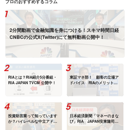
プロのおすすめするコラム
2分間動画で金融知識を身につける！スキマ時間日経
CNBCの公式X(Twitter)にて無料動画公開中！
RIAとは？RIA紹介5分番組・
東証マネ部！ 顧客の立場ア
RIA JAPAN TVCM 公開中！
ドバイス RIAのメリット
安東隆司インタビュー記事掲
載
投資助言業って知っています
日本経済新聞「マネーのまな
か？ハイレベルな中立アドバ
び」RIA JAPAN安東隆司が
イザー書いた本がランクイ
コメント掲載！