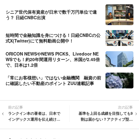
シニア世代保有資産が日米で数千万円単位で違
う？ 日経CNBC出演
短時間で金融知識を身につける！日経CNBCの公
式X(Twitter)にて無料動画公開中！
ORICON NEWSやNEWS PICKS、Livedoor NE
WSでも！約20年間運用リターン、米国が2.45倍
で、日本は1.2倍
「常にお客様想い」ではない金融機関 融資の前
に確認したい不動産のポイント ZUU連載記事
前の記事
次の記事
ランクイン本の著者は、日本で
基準を上回る成績を目指しても9
インデックス運用を伝え続けて
割は届かない？アクティブ型運
きた、中立なアドバイザー、投
用のリスク 投資初心者が知ら
資助言業経営者
なかった資産運用