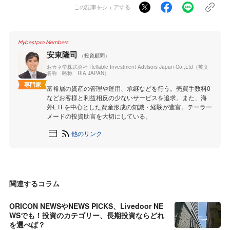
この記事をシェアする
Mybestpro Members
安東隆司
（投資顧問）
おカネ学株式会社 Reliable Investment Advisors Japan Co.,Ltd（英文
名称 略称 RIA JAPAN）
専門家
富裕層の資産の管理や運用、承継などを行う。売買手数料0
などお客様と利益相反の少ないサービスを追求。また、海
外ETFを中心とした資産形成の知識・経験が豊富。テーラー
メードの投資助言を大切にしている。
他のリンク
関連するコラム
ORICON NEWSやNEWS PICKS、Livedoor NE
WSでも！投資のカテゴリー、長期投資ならどれ
を選べば？