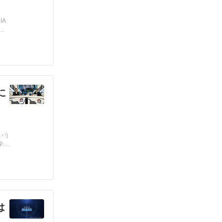
IA
」
に
いう
学
は