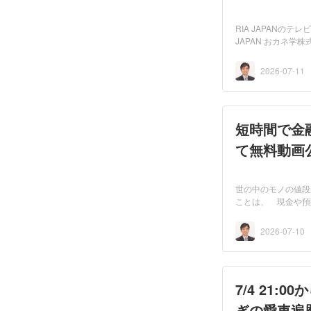
RIA JAPANのテ
JAPAN おカネ学株
にて放送され...
2026-07-11
短時間で金融
て無料動画
世の中のモノの値段
ことは、 現金や預
べ...
2026-07-10
7/4 21:
ぎの愛車遍歴 