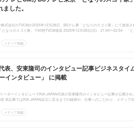
れました。
おカネ学株式会社のTVCMが2025年12月28日、BSテレ東「となりのスゴイ家」にて放送さ
となりのスゴイ家」で60秒TVCM放送 2025年12月28日(日) 21:00〜22:54 「
メディア掲載
PAN代表、安東隆司のインタビュー記事ビジネスタイ
ダーインタビュー」 に掲載
リーダーインタビューでRIA JAPAN代表の安東隆司のインタビュー記事が公開され
容 本記事ではRIA JAPAN設立に至るまでの経緯や、仕事へのこだわり、メディア
メディア掲載