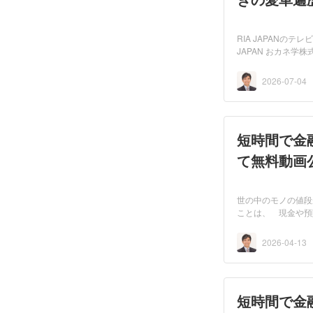
RIA JAPANのテ
JAPAN おカネ学株
にて放送され...
2026-07-04
短時間で金融
て無料動画
世の中のモノの値段
ことは、 現金や預
べ...
2026-04-13
短時間で金融