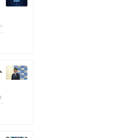
れ
とな
ム
ま
出演