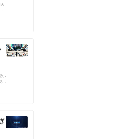
IA
」
つ
思い
現
おぎ