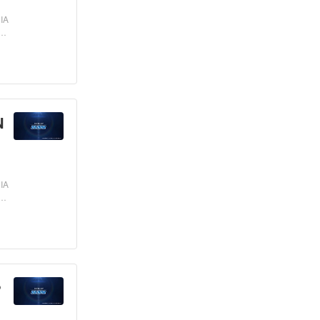
IA
」
N
IA
」
や