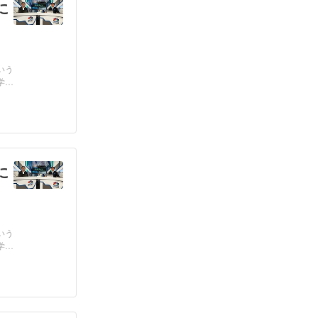
に
いう
学
に
いう
学