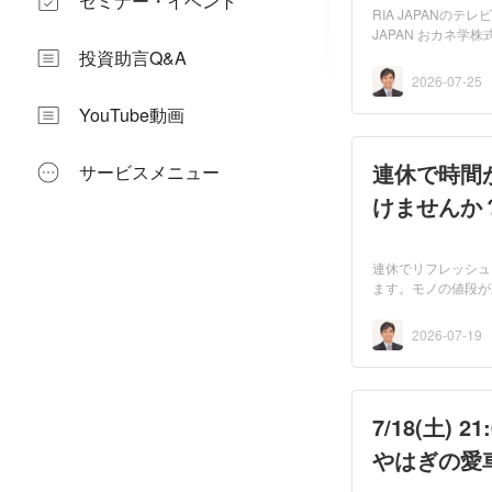
セミナー・イベント
RIA JAPANのテ
JAPAN おカネ学株
にて放送され...
投資助言Q&A
2026-07-25
YouTube動画
連休で時間
サービスメニュー
けませんか？
連休でリフレッシュ
ます。モノの値段が
金...
2026-07-19
7/18(土)
やはぎの愛車遍