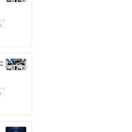
いう
学
に
いう
学
」