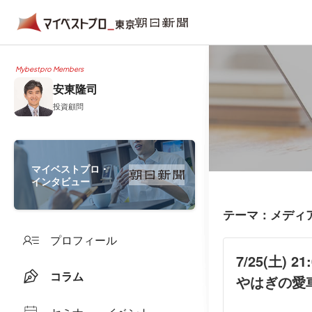
Mybestpro Members
安東隆司
投資顧問
マイベストプロ・
インタビュー
テーマ：メディ
プロフィール
7/25(土)
コラム
やはぎの愛車遍