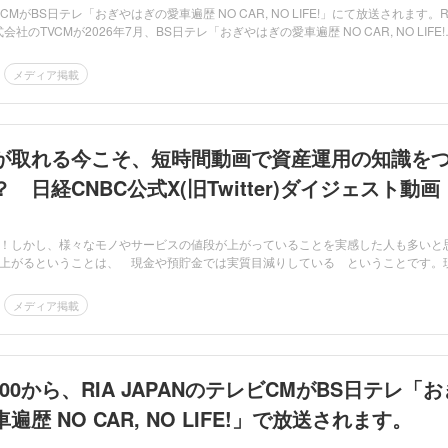
レビCMがBS日テレ「おぎやはぎの愛車遍歴 NO CAR, NO LIFE!」にて放送されます。R
式会社のTVCMが2026年7月、BS日テレ「おぎやはぎの愛車遍歴 NO CAR, NO LIFE!
メディア掲載
が取れる今こそ、短時間動画で資産運用の知識を
 日経CNBC公式X(旧Twitter)ダイジェスト動画
！しかし、様々なモノやサービスの値段が上がっていることを実感した人も多いと
上がるということは、 現金や預貯金では実質目減りしている ということです。
メディア掲載
 21:00から、RIA JAPANのテレビCMがBS日テレ「
歴 NO CAR, NO LIFE!」で放送されます。