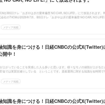
レビCMがBS日テレ「おぎやはぎの愛車遍歴 NO CAR, NO LIFE!」にて放送されます。R
式会社のTVCMが2026年7月、BS日テレ「おぎやはぎの愛車遍歴 NO CAR, NO LIFE!
メディア掲載
知識を身につける！日経CNBCの公式X(Twitter)
公開中！
が上がっていることを実感した人も多いと思います。様々なモノの値段が上がると
貯金では実質目減りしている ということです。資産運用に関する知識を短時間で
メディア掲載
知識を身につける！日経CNBCの公式X(Twitter)