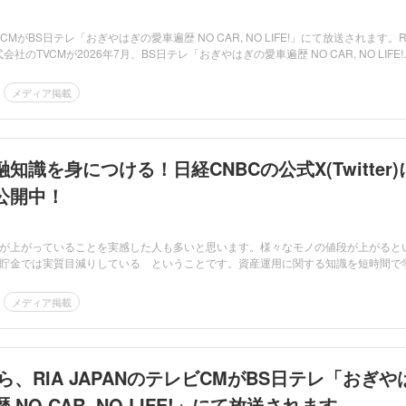
レビCMがBS日テレ「おぎやはぎの愛車遍歴 NO CAR, NO LIFE!」にて放送されます。R
式会社のTVCMが2026年7月、BS日テレ「おぎやはぎの愛車遍歴 NO CAR, NO LIFE!
メディア掲載
知識を身につける！日経CNBCの公式X(Twitter)
公開中！
が上がっていることを実感した人も多いと思います。様々なモノの値段が上がると
貯金では実質目減りしている ということです。資産運用に関する知識を短時間で
メディア掲載
00から、RIA JAPANのテレビCMがBS日テレ「おぎや
NO CAR, NO LIFE!」にて放送されます。