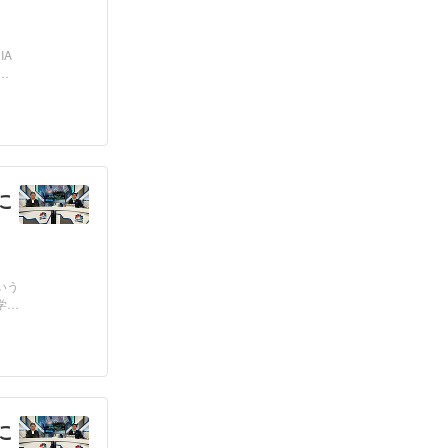
IA
」
に
いう
学
に