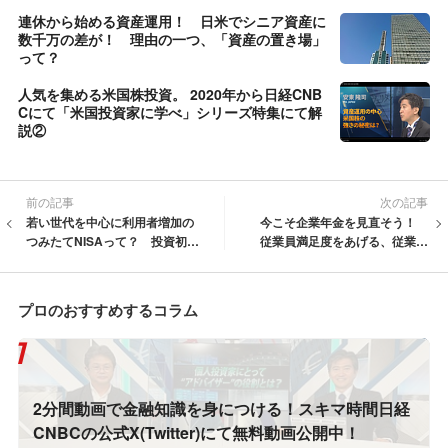
連休から始める資産運用！ 日米でシニア資産に
数千万の差が！ 理由の一つ、「資産の置き場」
って？
人気を集める米国株投資。 2020年から日経CNB
Cにて「米国投資家に学べ」シリーズ特集にて解
説②
前の記事
次の記事
若い世代を中心に利用者増加の
今こそ企業年金を見直そう！
つみたてNISAって？ 投資初心
従業員満足度をあげる、従業員
者が知らなかった資産運用
思いのラインナップは？
プロのおすすめするコラム
2分間動画で金融知識を身につける！スキマ時間日経
CNBCの公式X(Twitter)にて無料動画公開中！