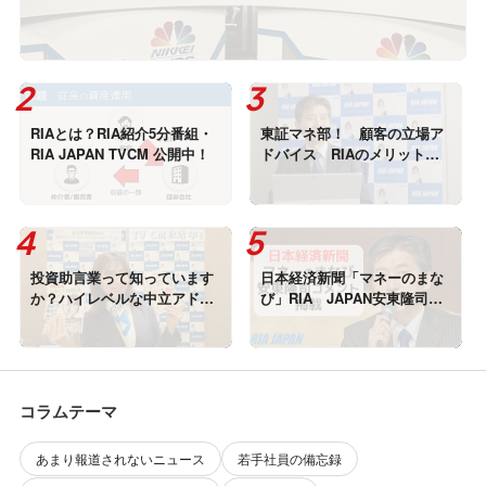
RIAとは？RIA紹介5分番組・
東証マネ部！ 顧客の立場ア
RIA JAPAN TVCM 公開中！
ドバイス RIAのメリット
安東隆司インタビュー記事掲
載
投資助言業って知っています
日本経済新聞「マネーのまな
か？ハイレベルな中立アドバ
び」RIA JAPAN安東隆司が
イザー書いた本がランクイ
コメント掲載！
ン！
コラムテーマ
あまり報道されないニュース
若手社員の備忘録