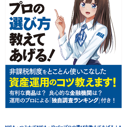
NISA・つみたてNISA・iDeCoプロの選び方教えてあげる！A