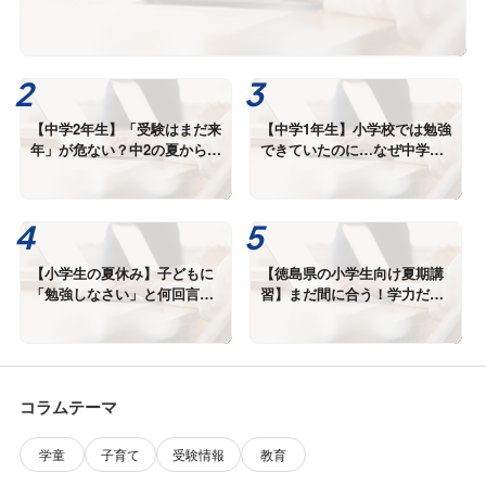
【中学2年生】「受験はまだ来
【中学1年生】小学校では勉強
年」が危ない？中2の夏から差
できていたのに…なぜ中学生
が広がる理由
になると成績が下がるのか？
【小学生の夏休み】子どもに
【徳島県の小学生向け夏期講
「勉強しなさい」と何回言っ
習】まだ間に合う！学力だけ
ていますか？
でなくコミュニケーション能
力も伸びる未来舎の夏期講習
コラムテーマ
学童
子育て
受験情報
教育