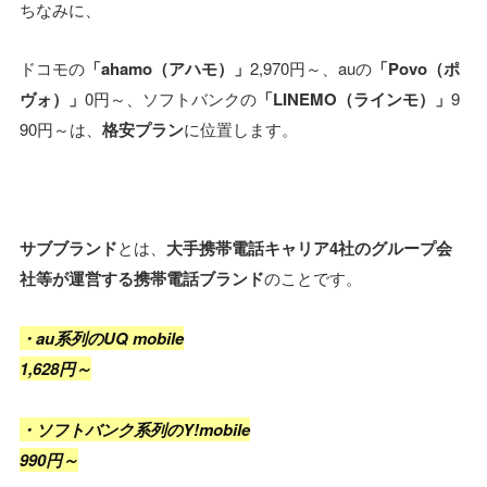
ちなみに、
ドコモの
「ahamo（アハモ）」
2,970円～、auの
「Povo（ポ
ヴォ）」
0円～、ソフトバンクの
「LINEMO（ラインモ）」
9
90円～は、
格安プラン
に位置します。
サブブランド
とは、
大手携帯電話キャリア4社のグループ会
社等が運営する携帯電話ブランド
のことです。
・au系列のUQ mobile
1,628円～
・ソフトバンク系列のY!mobile
990円～