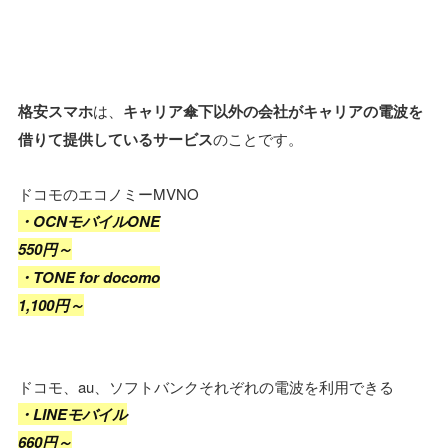
格安スマホ
は、
キャリア傘下以外の会社がキャリアの電波を
借りて提供しているサービス
のことです。
ドコモのエコノミーMVNO
・OCNモバイルONE
550円～
・TONE for docomo
1,100円～
ドコモ、au、ソフトバンクそれぞれの電波を利用できる
・LINEモバイル
660円～