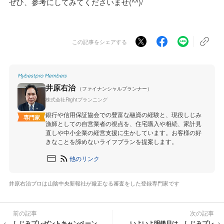
ぜひ、参考にしてみてくださいませ(^^)/
この記事をシェアする
Mybestpro Members
井原右治
（ファイナンシャルプランナー）
株式会社Rightプランニング
銀行や信用保証協会での豊富な融資の経験と、現役しじみ
専門家
漁師としての自営業者の視点を、住宅購入や相続、家計見
直しや中小企業の経営支援に生かしています。お客様の好
きなことを諦めないライフプランを提案します。
他のリンク
井原右治プロは山陰中央新報社が厳正なる審査をした登録専門家です
前の記事
次の記事
しじみプレゼントキャンペーン
いよいよ明後日は、しじみプレ