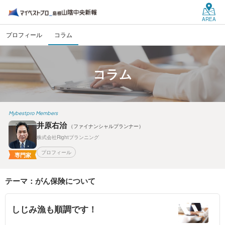
AREA
プロフィール
コラム
コラム
Mybestpro Members
井原右治
（ファイナンシャルプランナー）
株式会社Rightプランニング
プロフィール
専門家
テーマ：がん保険について
しじみ漁も順調です！