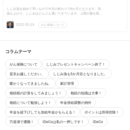
しじみ漁を始めて早いもので今月の終わりで6か月となります。気
温も上がり、しじみはどんどん湧いてきています。上限の量を取る
のも1時間程度で済むようになりました。これから夏場にかけて増
量や臨時操業もあり...
2022-05-24
がん保険について
コラムテーマ
がん保険について
しじみプレゼントキャンペーン終了！
是非お越しください。
しじみ漁も5か月目となりました。
暖かくなってきましたね。
家計管理
相続税の計算をしてみましょう！
相続の知識は大事！
相続について勉強しよう！
年金併給調整の例外
年金を繰下げしても加給年金がもらえる！
ポイントは所得控除！
宍道湖で遭難！
iDeCoは私の一押しです！
iDeCo