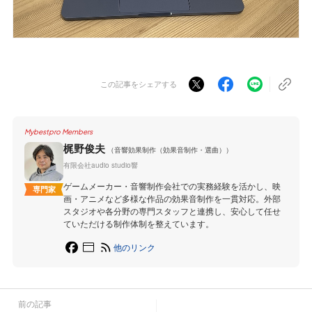
この記事をシェアする
Mybestpro Members
梶野俊夫
（音響効果制作（効果音制作・選曲））
有限会社audio studio響
ゲームメーカー・音響制作会社での実務経験を活かし、映
専門家
画・アニメなど多様な作品の効果音制作を一貫対応。外部
スタジオや各分野の専門スタッフと連携し、安心して任せ
ていただける制作体制を整えています。
他のリンク
前の記事