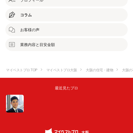
コラム
お客様の声
業務内容と目安金額
マイベストプロ TOP
マイベストプロ大阪
大阪の住宅・建物
大阪の
最近見たプロ