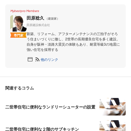
Mybestpro Members
田原稔久
（建築家）
田原建設株式会社
新築、リフォーム、アフターメンテナンスの三拍子がそろ
専門家
う住まいづくりに徹し、2世帯の長期優良住宅を多く建設。
自身が阪神・淡路大震災の体験もあり、耐震等級3の地震に
強い住宅を採用する
他のリンク
関連するコラム
二世帯住宅に便利なランドリーシューターの設置
二世帯住宅に便利な２階のサブキッチン