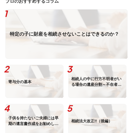
プロのおすすめするコラム
特定の子に財産を相続させないことはできるのか？
相続人の中に行方不明者がい
寄与分の基本
る場合の遺産分割～不在者財
産管理制度と失踪宣告
子供を持たないご夫婦には早
相続法大改正!!（後編）
期の遺言書作成をお勧めしま
す－自筆証書遺言書保管制度