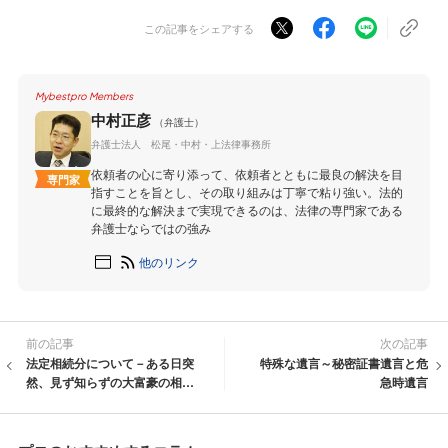
この記事をシェアする
Mybestpro Members
中村正彦
（弁護士）
弁護士法人 松尾・中村・上法律事務所
依頼者の心に寄り添って、依頼者とともに最良の解決を目
専門家
指すことを旨とし、その取り組みは丁寧で粘り強い。法的
に最終的な解決まで実現できるのは、法律の専門家である
弁護士ならではの強み
他のリンク
前の記事
次の記事
法定相続分について－ある日突
特殊な遺言～秘密証書遺言と危
然、見ず知らずの大富豪の相続
急時遺言
人に？