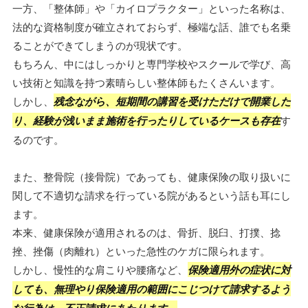
一方、「整体師」や「カイロプラクター」といった名称は、
法的な資格制度が確立されておらず、極端な話、誰でも名乗
ることができてしまうのが現状です。
もちろん、中にはしっかりと専門学校やスクールで学び、高
い技術と知識を持つ素晴らしい整体師もたくさんいます。
しかし、
残念ながら、短期間の講習を受けただけで開業した
り、経験が浅いまま施術を行ったりしているケースも存在
す
るのです。
また、整骨院（接骨院）であっても、健康保険の取り扱いに
関して不適切な請求を行っている院があるという話も耳にし
ます。
本来、健康保険が適用されるのは、骨折、脱臼、打撲、捻
挫、挫傷（肉離れ）といった急性のケガに限られます。
しかし、慢性的な肩こりや腰痛など、
保険適用外の症状に対
しても、無理やり保険適用の範囲にこじつけて請求するよう