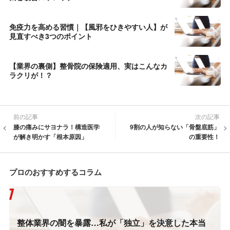
免疫力を高める習慣｜【風邪をひきやすい人】が
見直すべき3つのポイント
【業界の裏側】整骨院の保険適用、実はこんなカ
ラクリが！？
前の記事
次の記事
膝の痛みにサヨナラ！構造医学
9割の人が知らない「骨盤底筋」
が解き明かす「根本原因」
の重要性！
プロのおすすめするコラム
整体業界の闇を暴露…私が「独立」を決意した本当