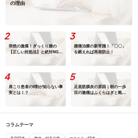
の理由
突然の激痛！ぎっくり腰の
腰痛治療の新常識！「〇〇」
【正しい対処法】と絶対NGな
を鍛えれば再発防止！
行動
肩こり患者の9割が知らない事
足底筋膜炎の原因｜朝の一歩
実とは！？
目の激痛はふくらはぎと靴に
あり
コラムテーマ
美容関連
整体・鍼灸全般
マタニティ関連