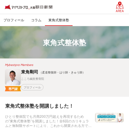
AREA
プロフィール
コラム
東角式整体塾
東角式整体塾
Mybestpro Members
東角剛司
（柔道整復師・はり師・きゅう師）
こころ鍼灸整骨院
プロフィール
専門家
東角式整体塾を開講しました！
ひとり整体院でも月商200万円超えを再現するため
の”東角式整体塾”を開講しました！全6回のカリキュラ
ムと無制限サポートにより、これから開業される方で