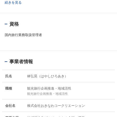
画から、デジタルを駆使したプロモーション、実売までを一貫してサ
続きを見る
ポート。プロジェクト推進においては、年間予算1億円規模の運用か
ら、小規模な店舗支援まで幅広く対応。対前年比120～150％の集客増
を実現するなど、官民の垣根を越えた確かなソリューションを提供し
続けている。
資格
国内旅行業務取扱管理者
事業者情報
氏名
林弘晃（はやしひろあき）
職種
観光旅行企画推進・地域活性
観光旅行企画推進・地域活性
会社名
株式会社おきなわコークリエーション