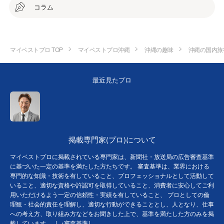
コラム
マイベストプロ TOP
マイベストプロ沖縄
沖縄の趣味
沖縄の国内旅
最近見たプロ
掲載専門家(プロ)について
マイベストプロに掲載されている専門家は、新聞社・放送局の広告審査基準
に基づいた一定の基準を満たした方たちです。 審査基準は、業界における
専門的な知識・技術を有していること、プロフェッショナルとして活動して
いること、適切な資格や許認可を取得していること、消費者に安心してご利
用いただけるよう一定の信頼性・実績を有していること、 プロとしての倫
理観・社会的責任を理解し、適切な行動ができることとし、人となり、仕事
への考え方、取り組み方などをお聞きした上で、基準を満たした方のみを掲
載しています。［→
審査基準
］