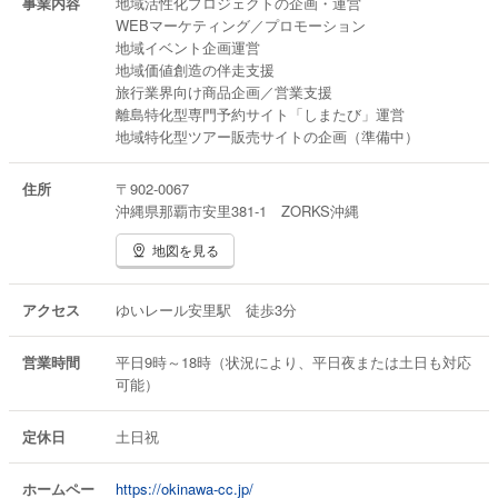
事業内容
地域活性化プロジェクトの企画・運営
WEBマーケティング／プロモーション
地域イベント企画運営
地域価値創造の伴走支援
旅行業界向け商品企画／営業支援
離島特化型専門予約サイト「しまたび」運営
地域特化型ツアー販売サイトの企画（準備中）
住所
〒902-0067
沖縄県那覇市安里381-1 ZORKS沖縄
地図を見る
アクセス
ゆいレール安里駅 徒歩3分
営業時間
平日9時～18時（状況により、平日夜または土日も対応
可能）
定休日
土日祝
ホームペー
https://okinawa-cc.jp/