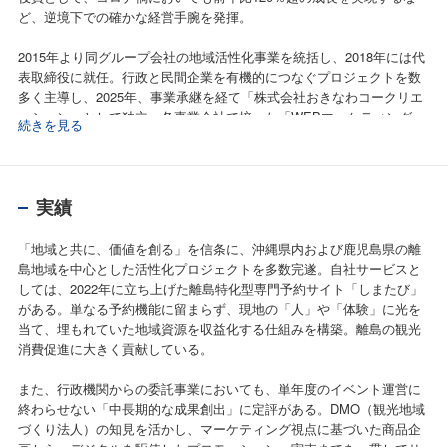
ど、逆境下での確かな経営手腕を発揮。
2015年より同グループ会社の地域活性化事業を統括し、2018年には代
表取締役に就任。行政と民間企業を有機的につなぐプロジェクトを数
多く主導し、2025年、事業承継を経て「株式会社おきなわコークリエ
ーション」として独立。各事業会社で培った「WEBマーケティング
続きを見る
力」と、現場主義で培った「地域ネットワーク」を武器に、離島振興
や観光地経営の伴走者として、次世代に続く価値創造に邁進してい
る。
実績
「地域と共に、価値を創る」を信条に、沖縄県内および鹿児島県の離
島地域を中心とした活性化プロジェクトを多数完遂。自社サービスと
しては、2022年に立ち上げた離島特化型専門予約サイト「しまたび」
がある。単なる予約機能に留まらず、現地の「人」や「体験」に光を
当て、埋もれていた地域資源を収益化する仕組みを構築。離島の観光
消費促進に大きく貢献している。
また、行政機関からの委託事業においても、単年度のイベント運営に
終わらせない「中長期的な成果創出」に定評がある。DMO（観光地域
づくり法人）の知見を活かし、マーケティング視点に基づいた商品企