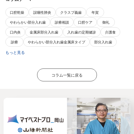
口腔乾燥
誤嚥性肺炎
クラスプ義歯
年賀
やわらかい部分入れ歯
診療相談
口腔ケア
御礼
口内炎
金属床部分入れ歯
入れ歯の定期健診
介護食
診療
やわらかい部分入れ歯金属床タイプ
部分入れ歯
もっと見る
コラム一覧に戻る