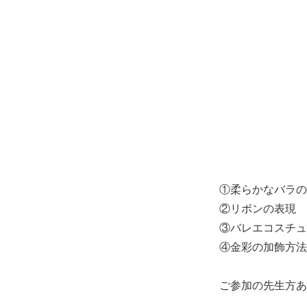
①柔らかなバラの
②リボンの表現
③バレエコスチュ
④金彩の加飾方法
ご参加の先生方あ