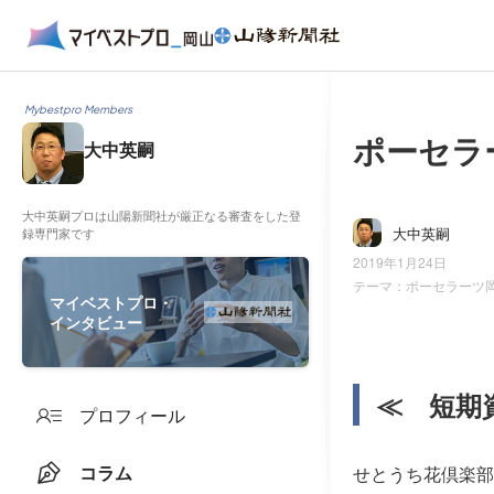
Mybestpro Members
ポーセラ
大中英嗣
大中英嗣プロは山陽新聞社が厳正なる審査をした登
大中英嗣
録専門家です
2019年1月24日
テーマ：
ポーセラーツ
マイベストプロ・
インタビュー
≪ 短期
プロフィール
コラム
せとうち花倶楽部