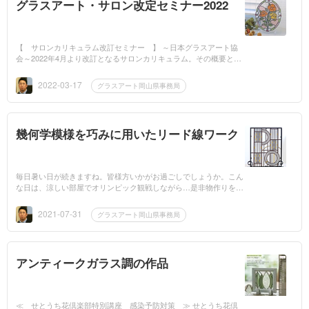
グラスアート・サロン改定セミナー2022
【 サロンカリキュラム改訂セミナー 】 ～日本グラスアート協
会～2022年4月より改訂となるサロンカリキュラム。その概要とポ
イントの解説。●日時：①2022年5月13日（金） ※満員御礼 （こ
の度、5/13講...
2022-03-17
グラスアート岡山県事務局
幾何学模様を巧みに用いたリード線ワーク
毎日暑い日が続きますね。皆様方いかがお過ごしでしょうか。こん
な日は、涼しい部屋でオリンピック観戦しながら…是非物作りを…
そして、感染予防しながら日本を応援したいものです。先日、日本
グラスアート協...
2021-07-31
グラスアート岡山県事務局
アンティークガラス調の作品
≪ せとうち花倶楽部特別講座 感染予防対策 ≫ せとうち花倶