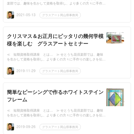
楽部では、趣味を生かして資格を取得し、より多くの方々に手作り
の楽しさを伝えて下さる方々を応援しております。本部が推薦する
指導者を育成する講...
2021-05-13
グラスアート岡山県事務局
クリスマス＆お正月にピッタリの幾何学模
様を楽しむ グラスアートセミナー
≪ 短期資格取得講座 とは… ≫ せとうち花倶楽部では、趣味
を生かして資格を取得し、より多くの方々に手作りの楽しさを伝え
て下さる方々を応援しております。通常のお教室・サロンでは数ヶ
月～数年かけて資格...
2019-11-29
グラスアート岡山県事務局
簡単なピーシングで作るホワイトステイン
フレーム
≪ 短期資格取得講座 とは… ≫ せとうち花倶楽部では、趣味
を生かして資格を取得し、より多くの方々に手作りの楽しさを伝え
て下さる方々を応援しております。通常のお教室・サロンでは数年
かけて資格を取得し...
2019-09-26
グラスアート岡山県事務局