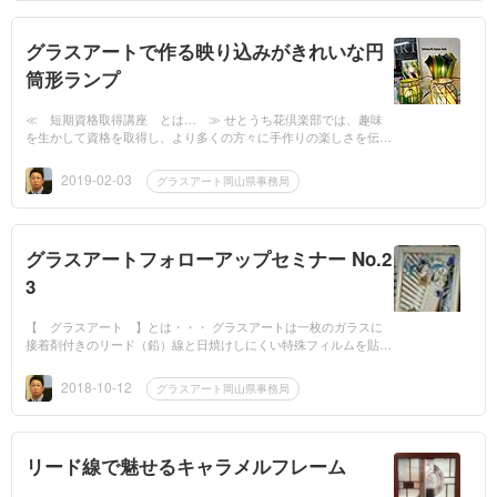
グラスアートで作る映り込みがきれいな円
筒形ランプ
≪ 短期資格取得講座 とは… ≫ せとうち花倶楽部では、趣味
を生かして資格を取得し、より多くの方々に手作りの楽しさを伝え
て下さる方々を応援しております。通常のお教室・サロンでは数年
かけて資格を取得し...
2019-02-03
グラスアート岡山県事務局
グラスアートフォローアップセミナー No.2
3
【 グラスアート 】とは・・・ グラスアートは一枚のガラスに
接着剤付きのリード（鉛）線と日焼けしにくい特殊フィルムを貼っ
て作品を作ります。どなたでも、お手軽にステンドグラス風の作品
が作れます。ステ...
2018-10-12
グラスアート岡山県事務局
リード線で魅せるキャラメルフレーム