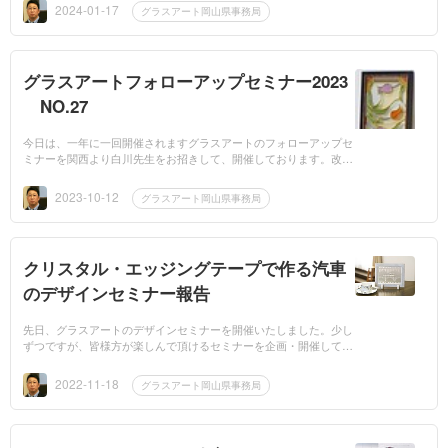
作れます。ステンド...
2024-01-17
グラスアート岡山県事務局
グラスアートフォローアップセミナー2023
NO.27
今日は、一年に一回開催されますグラスアートのフォローアップセ
ミナーを関西より白川先生をお招きして、開催しております。改定
カリキュラム後の初めてのセミナーという事もあり、かなりお久し
ぶりの先生方から...
2023-10-12
グラスアート岡山県事務局
クリスタル・エッジングテープで作る汽車
のデザインセミナー報告
先日、グラスアートのデザインセミナーを開催いたしました。少し
ずつですが、皆様方が楽しんで頂けるセミナーを企画・開催してま
いりたいと思います。是非、インストラクターの皆様方のこれから
のお教室活動に役...
2022-11-18
グラスアート岡山県事務局