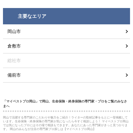
主要なエリア
岡山市
倉敷市
総社市
備前市
「マイベストプロ岡山」で岡山、生命保険・終身保険の専門家・プロをご覧のみなさ
まへ
岡山で活躍する専門家のこだわりや魅力をご紹介！ライターの取材記事をもとに一挙掲載して
います。生命保険・終身保険の専門家が気になったら今すぐ相談しよう！ マイベストプロ岡山
では気になったプロにはその場で相談もできます。あなたにあった専門家がきっと見つかりま
す。 岡山のみんなが注目の専門家プロ探しは【マイベストプロ岡山】