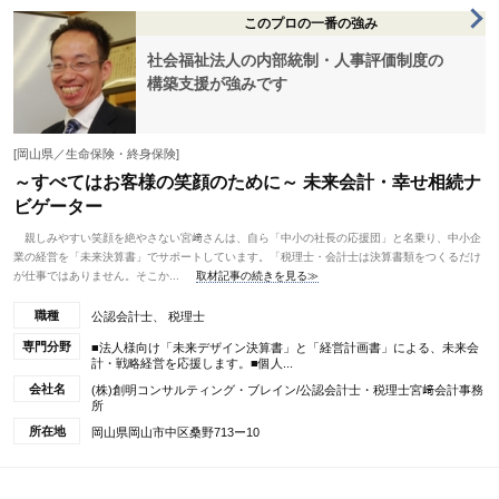
このプロの一番の強み
社会福祉法人の内部統制・人事評価制度の
構築支援が強みです
[岡山県／生命保険・終身保険]
～すべてはお客様の笑顔のために～ 未来会計・幸せ相続ナ
ビゲーター
親しみやすい笑顔を絶やさない宮﨑さんは、自ら「中小の社長の応援団」と名乗り、中小企
業の経営を「未来決算書」でサポートしています。「税理士・会計士は決算書類をつくるだけ
が仕事ではありません。そこか...
取材記事の続きを見る≫
職種
公認会計士、 税理士
専門分野
■法人様向け「未来デザイン決算書」と「経営計画書」による、未来会
計・戦略経営を応援します。■個人...
会社名
(株)創明コンサルティング・ブレイン/公認会計士・税理士宮﨑会計事務
所
所在地
岡山県岡山市中区桑野713ー10