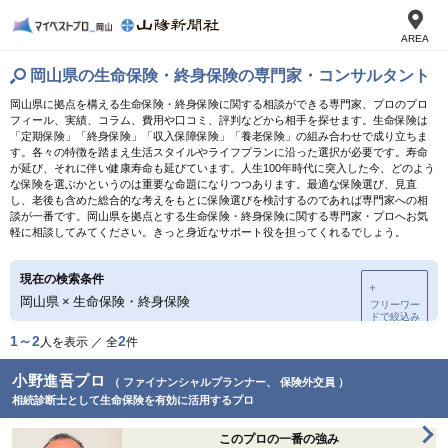
AREA
岡山県の生命保険・終身保険の専門家・コンサルタント
岡山県に拠点を構える生命保険・終身保険に関する相談ができる専門家、プロのプロ
フィール、実績、コラム、費用や口コミ、評判などから相手を探せます。生命保険は
「定期保険」「終身保険」「収入保障保険」「養老保険」の組み合わせで成り立ちま
す。各々の特徴を踏まえ生活スタイルやライフプランに沿った選択が必要です。寿命
が延び、それに伴い健康寿命も延びています。人生100年時代に突入した今、どのよう
な保険を選ぶかというのは重要な命題になりつつあります。最適な保険選び、見直
し、老後も含めた総合的な考えをもとに保険選びを検討するのであれば専門家への相
談が一番です。岡山県を拠点とする生命保険・終身保険に関する専門家・プロへお気
軽に相談してみてください。きっと身近なサポート役を担ってくれるでしょう。
現在の検索条件
＋
岡山県
×
生命保険・終身保険
フリーワー
ドで絞込み
1～2
2
人を表示 ／ 全
件
小野進吾プロ
（ ファイナンシャルプランナー、 保険外交員 ）
相続診断士として生命保険を有効に活用するプロ
このプロの一番の強み