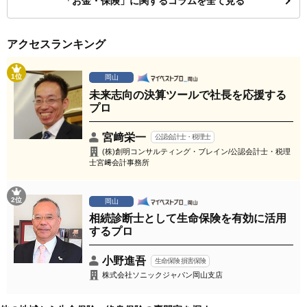
「お金・保険」に関するコラムを全て見る
アクセスランキング
1位
岡山
未来志向の決算ツールで社長を応援する
プロ
宮﨑栄一
公認会計士・税理士
(株)創明コンサルティング・ブレイン/公認会計士・税理
士宮﨑会計事務所
2位
岡山
相続診断士として生命保険を有効に活用
するプロ
小野進吾
生命保険 損害保険
株式会社ソニックジャパン岡山支店