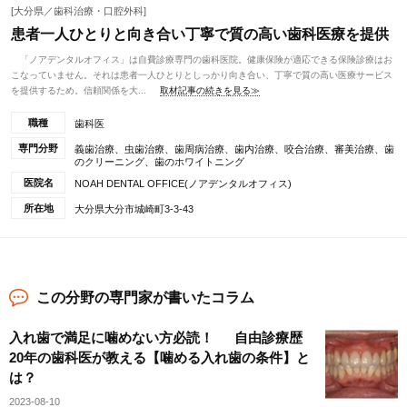
[大分県／歯科治療・口腔外科]
患者一人ひとりと向き合い丁寧で質の高い歯科医療を提供
「ノアデンタルオフィス」は自費診療専門の歯科医院。健康保険が適応できる保険診療はお
こなっていません。それは患者一人ひとりとしっかり向き合い、丁寧で質の高い医療サービス
を提供するため。信頼関係を大...
取材記事の続きを見る≫
職種
歯科医
専門分野
義歯治療、虫歯治療、歯周病治療、歯内治療、咬合治療、審美治療、歯
のクリーニング、歯のホワイトニング
医院名
NOAH DENTAL OFFICE(ノアデンタルオフィス)
所在地
大分県大分市城崎町3-3-43
この分野の専門家が書いたコラム
入れ歯で満足に噛めない方必読！ 自由診療歴
20年の歯科医が教える【噛める入れ歯の条件】と
は？
2023-08-10