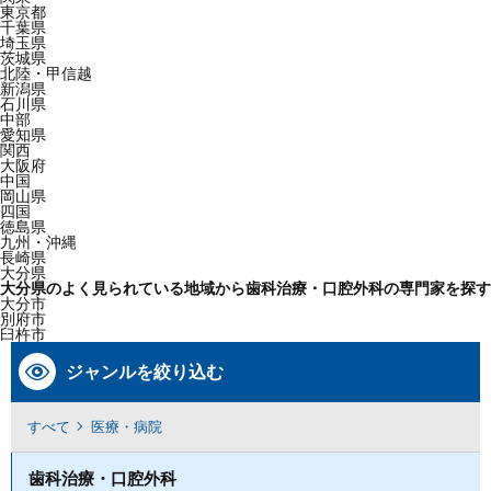
東京都
千葉県
埼玉県
茨城県
北陸・甲信越
新潟県
石川県
中部
愛知県
関西
大阪府
中国
岡山県
四国
徳島県
九州・沖縄
長崎県
大分県
大分県のよく見られている地域から歯科治療・口腔外科の専門家を探す
大分市
別府市
臼杵市
ジャンルを絞り込む
すべて
医療・病院
歯科治療・口腔外科