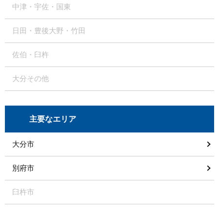
中津・宇佐・国東
日田・豊後大野・竹田
佐伯・臼杵
大分その他
主要なエリア
大分市
別府市
臼杵市