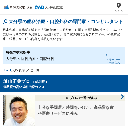
AREA
大分県の歯科治療・口腔外科の専門家・コンサルタント
日本各地に事務所を構える「歯科治療・口腔外科」に関する専門家の中から、あなた
にぴったりのプロをお探しいただけます。 専門家の気になるプロフィールや取材記
事、経歴、サービス内容を掲載しています。
現在の検索条件
＋
大分県
×
歯科治療・口腔外科
フリーワー
ドで絞込み
1～1
1
人を表示 ／ 全
件
諌山正典プロ
（ 歯科医 ）
満足度の高い歯科治療のプロ
このプロの一番の強み
十分な手間暇と時間をかけた、高品質な歯
科医療サービスに強み