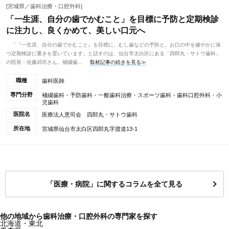
[宮城県／歯科治療・口腔外科]
「一生涯、自分の歯でかむこと」を目標に予防と定期検診
に注力し、良くかめて、美しい口元へ
「『一生涯、自分の歯でかむこと』を目標に、むし歯などの予防と、お口の中を健やかに保
つ定期検診に重きを置いています」と話すのは、仙台市太白区にある「四郎丸・サトウ歯科」
の院長・佐藤武司さん。補綴歯...
取材記事の続きを見る≫
職種
歯科医師
専門分野
補綴歯科・予防歯科・一般歯科治療・スポーツ歯科・歯科口腔外科・小
児歯科
医院名
医療法人恵司会 四郎丸・サトウ歯科
所在地
宮城県仙台市太白区四郎丸字渡道13-1
「医療・病院」に関するコラムを全て見る
他の地域から歯科治療・口腔外科の専門家を探す
北海道・東北