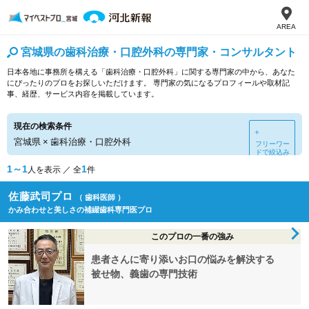
AREA
宮城県の歯科治療・口腔外科の専門家・コンサルタント
日本各地に事務所を構える「歯科治療・口腔外科」に関する専門家の中から、あなた
にぴったりのプロをお探しいただけます。 専門家の気になるプロフィールや取材記
事、経歴、サービス内容を掲載しています。
現在の検索条件
＋
宮城県
×
歯科治療・口腔外科
フリーワー
ドで絞込み
1～1
1
人を表示 ／ 全
件
佐藤武司プロ
（ 歯科医師 ）
かみ合わせと美しさの補綴歯科専門医プロ
このプロの一番の強み
患者さんに寄り添いお口の悩みを解決する
被せ物、義歯の専門技術