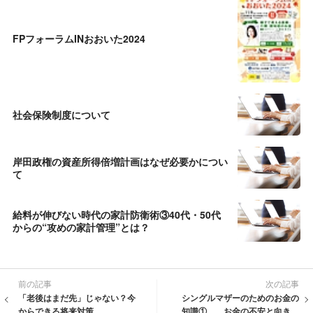
FPフォーラムINおおいた2024
社会保険制度について
岸田政権の資産所得倍増計画はなぜ必要かについ
て
給料が伸びない時代の家計防衛術③40代・50代
からの“攻めの家計管理”とは？
前の記事
次の記事
「老後はまだ先」じゃない？今
シングルマザーのためのお金の
からできる将来対策
知識① お金の不安と向き合