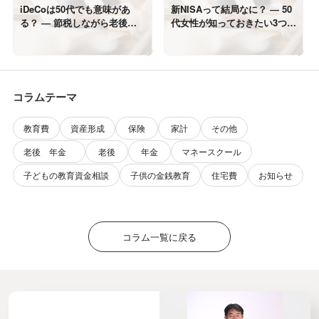
iDeCoは50代でも意味があ
新NISAって結局なに？ ― 50
る？ ― 節税しながら老後資
代女性が知っておきたい3つの
金をつくる考え方
メリット
コラムテーマ
教育費
資産形成
保険
家計
その他
老後 年金
老後
年金
マネースクール
子どもの教育資金相談
子供の金銭教育
住宅費
お知らせ
コラム一覧に戻る