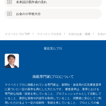
未来設計図作成の流れ
お金の小学校大分
マイベストプロ TOP
マイベストプロ大分
大分のお金・保険
大分の
最近見たプロ
掲載専門家(プロ)について
マイベストプロに掲載されている専門家は、新聞社・放送局の広告審査基準
に基づいた一定の基準を満たした方たちです。 審査基準は、業界における
専門的な知識・技術を有していること、プロフェッショナルとして活動して
いること、適切な資格や許認可を取得していること、消費者に安心してご利
用いただけるよう一定の信頼性・実績を有していること、 プロとしての倫