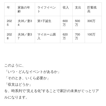
年
家族の年
ライフイベン
収入
支出
貯蓄残
齢
ト
高
202
夫35／妻3
第1子誕生
600
500
300万
5
4
万
万
202
夫38／妻3
マイホーム購
620
700
100万
8
7
入
万
万
このように、
「いつ・どんなイベントがあるか」
「そのとき、いくら必要か」
「収支はどうか」
を、時系列で“見える化”することで家計の未来がぐっとリア
ルになります。