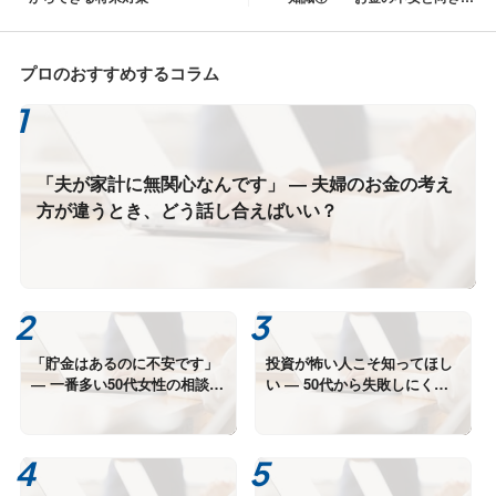
う ～あなたは一人じゃない～
プロのおすすめするコラム
「夫が家計に無関心なんです」 ― 夫婦のお金の考え
方が違うとき、どう話し合えばいい？
「貯金はあるのに不安です」
投資が怖い人こそ知ってほし
― 一番多い50代女性の相談か
い ― 50代から失敗しにくい
ら見えてきた“本当の悩み”
資産形成の考え方