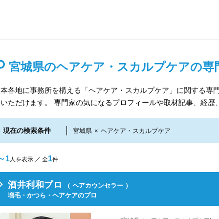
宮城県のヘアケア・スカルプケアの専
日本各地に事務所を構える「ヘアケア・スカルプケア」に関する専
しいただけます。 専門家の気になるプロフィールや取材記事、経歴
現在の検索条件
宮城県
×
ヘアケア・スカルプケア
～1
1
人を表示 ／ 全
件
酒井利和プロ
（ ヘアカウンセラー ）
増毛・かつら・ヘアケアのプロ