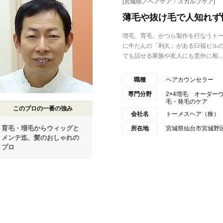
[宮城県／ヘアケア・スカルプケア]
薄毛や抜け毛で人知れず
増毛、育毛、かつら製作を行なうトー
に牛たんの「利久」がある臼福ビルの
でも話せる家族や友人にも意外に相...
職種
ヘアカウンセラー
専門分野
2×4増毛 オーダ
毛・発毛のケア
このプロの一番の強み
会社名
トーメスヘア（株）
育毛・増毛からウィッグと
所在地
宮城県仙台市宮城野区榴
メンテ迄、髪のおしゃれの
プロ