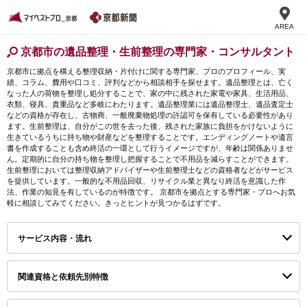
AREA
京都市の遺品整理・生前整理の専門家・コンサルタント
京都市に拠点を構える整理収納・片付けに関する専門家、プロのプロフィール、実
績、コラム、費用や口コミ、評判などから相談相手を探せます。遺品整理とは、亡く
なった人の荷物を整理し処分することで、家の中に残された家電や家具、生活用品、
衣類、寝具、貴重品など多岐にわたります。遺品整理業には遺品整理士、遺品査定士
などの資格が存在し、古物商、一般廃棄物処理の許認可を保有している必要性があり
ます。生前整理は、自分がこの世を去った後、残された家族に負担をかけないように
生きているうちに持ち物や財産などを整理することです。エンディングノートや遺言
書を作成することも含め終活の一環として行うイメージですが、年齢は関係ありませ
ん。定期的に自分の持ち物を整理し把握することで不用品を減らすことができます。
生前整理においては整理収納アドバイザーや生前整理士などの資格者などがサービス
を提供しています。一般的な不用品回収、リサイクル業と異なり終活を意識した作
法、作業の知見を有しているのが特徴です。 京都市を拠点とする専門家・プロへお気
軽に相談してみてください。きっとヒントが見つかるはずです。
サービス内容・流れ
関連資格と依頼先別特徴