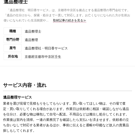
遺品整理士
「遺品整理社 明日香サービス」は、京都市中京区を拠点とする遺品整理の専門会社です。
「遺品の仕分けから、探索・処分まで一貫して対応します。お亡くなりになられた方が生前お
使いになられていた生活雑貨や...
取材記事の続きを見る≫
職種
遺品整理士
専門分野
遺品整理
屋号
遺品整理社・明日香サービス
所在地
京都府京都市中京区壬生
サービス内容・流れ
遺品整理サービス
業者を選び現場で見積もりをしてもらいます。買い取ってほしい物は、その場で査
定・買い取りしてくれる場合があります。作業日は依頼者に相談・確認しながら遺品
を仕分け、必要な物は梱包して自宅へ配送。不用品などは搬出し処分してくれます。
作業後は室内を清掃。一連の業務完了を確認したら支払いを済ませます。依頼者の立
ち合いなしで対応する業者があるほか、事前に伝えると通帳や印鑑など故人の貴重品
探しもしてくれます。