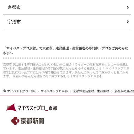
京都市
宇治市
「マイベストプロ京都」で京都市、遺品整理・生前整理の専門家・プロをご覧のみな
さまへ
京都市で活躍する専門家のこだわりや魅力をご紹介！ライターの取材記事をもとに一挙掲載し
ています。遺品整理・生前整理の専門家が気になったら今すぐ相談しよう！ マイベストプロ京
都では気になったプロにはその場で相談もできます。あなたにあった専門家がきっと見つかり
ます。 京都市のみんなが注目の専門家プロ探しは【マイベストプロ京都】
マイベストプロ TOP
マイベストプロ京都
京都の遺品整理・生前整理
京都市の遺品