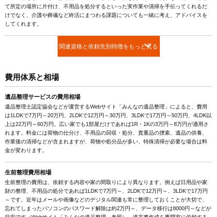
て所定の場所に片付け、不用品を処分するといった実作業や清掃を手伝ってくれるだ
けでなく、介護や葬儀など終活にまつわる課題についても一緒に考え、アドバイスを
してくれます。
関連資格と依頼先別特徴をもっと見る
費用体系と相場
遺品整理サービスの費用相場
遺品整理士認定協会などが運営するWebサイト「みんなの遺品整理」によると、費用
は1LDKで7万円～20万円、2LDKで12万円～30万円、3LDKで17万円～50万円、4LDK以
上は22万円～60万円。広い家でも1部屋だけであれば1R・1Kの3万円～8万円が適用さ
れます。料金には荷物の仕分け、不用品の回収・処分、貴重品の捜索、遺品の供養、
作業後の清掃などが含まれますが、荷物や処分品が多い、特殊清掃が必要な場合は料
金が変わります。
生前整理費用相場
生前整理の費用は、依頼する内容や家の間取りにより異なります。例えば日用品や家
財の整理、不用品の処分であれば1LDKで7万円～、2LDKで12万円～、3LDKで17万円
～です。近年はメールや画像などのデジタル関連も常に整理しておくことが大切で、
忘れてしまったパソコンのパスワード解除は約2万円～、データ移行は8000円～などが