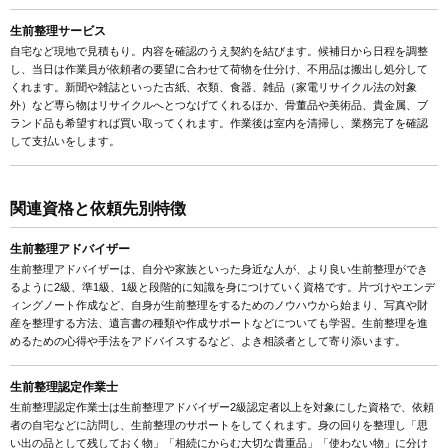
生前整理サービス
自宅など現地で見積もり。内容を確認のうえ契約を結びます。候補日から日程を調整
し、当日は作業員が依頼者の要望に合わせて荷物を仕分け、不用品は搬出し処分して
くれます。新聞や雑誌といった古紙、衣類、食器、雑品（家電リサイクル法の対象
外）など専ら物はリサイクルへとつなげてくれるほか、骨董品や美術品、貴金属、ブ
ランド品も希望すれば買い取ってくれます。作業後は室内を清掃し、業務完了を確認
して支払いをします。
関連資格と依頼先別特徴
生前整理アドバイザー
生前整理アドバイザーは、自分や家族といった身近な人が、より良い生前整理ができ
るように2級、準1級、1級と段階的に知識を身につけていく資格です。片づけやエンデ
ィングノート作成など、自身が生前整理をするためのノウハウから始まり、写真や財
産を整理する方法、遺言書の種類や作成サポートなどについても学習。生前整理を進
めるための心得や手法をアドバイスするなど、よき相談者として寄り添います。
生前整理認定作業士
生前整理認定作業士は生前整理アドバイザー2級認定者以上を対象にした資格で、依頼
者の自宅などに訪問し、生前整理のサポートをしてくれます。身の回りを整理し「思
い出の品として残しておく物」「相続にからむ大切な貴重品」「使わない物」に分け