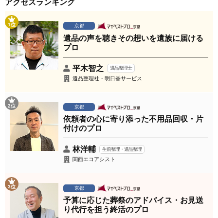
アクセスランキング
1位
京都
遺品の声を聴きその想いを遺族に届ける
プロ
平木智之
遺品整理士
遺品整理社・明日香サービス
2位
京都
依頼者の心に寄り添った不用品回収・片
付けのプロ
林洋輔
生前整理・遺品整理
関西エコアシスト
3位
京都
予算に応じた葬祭のアドバイス・お見送
り代行を担う終活のプロ