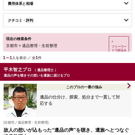
費用体系と相場
クチコミ・評判
現在の検索条件
＋
京都市
×
遺品整理・生前整理
フリーワー
ドで絞込み
1～1
1
人を表示 ／ 全
件
平木智之プロ
（ 遺品整理士 ）
遺品の声を聴きその想いを遺族に届けるプロ
このプロの一番の強み
遺品の仕分け、探索、処分まで一貫して対
応する
[京都市／遺品整理・生前整理]
故人の想いが込もった“遺品の声”を聴き、遺族へとつなぐ