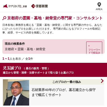
AREA
京都府の霊園・墓地・納骨堂の専門家・コンサルタント
日本各地に事務所を構える「霊園・墓地・納骨堂」に関する専門家の中から、あなた
にぴったりのプロをお探しいただけます。 専門家の気になるプロフィールや取材記
事、経歴、サービス内容を掲載しています。
現在の検索条件
＋
京都府
×
霊園・墓地・納骨堂
フリーワー
ドで絞込み
1～1
1
人を表示 ／ 全
件
児玉誠プロ
（ 墓石の販売・管理 ）
建立から管理・清掃・法要サポートまで取り扱うお墓のプロ
このプロの一番の強み
石材業界40年のプロが、墓石建立から保守
まで幅広くサポート