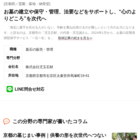
[京都府／霊園・墓地・納骨堂]
お墓の建立や保守・管理、法要などをサポートし、“心のよ
りどころ”を次代へ
「身近に墓守を任せる人がいない、年齢を重ね出掛けるのが難しいという方のお力になりま
す」と語るのは、京都市の「児玉石材」の代表・児玉誠さん。2024年1月から、お墓の定期清
掃型保守サービス「一石一生」を...
取材記事の続きを見る≫
職種
墓石の販売・管理
専門分野
会社名
株式会社児玉石材
所在地
京都府京都市右京区太秦安井馬塚町19-61
LINE問合せ対応
この分野の専門家が書いたコラム
京都の墓じまい事例｜供養の形を次世代へつない