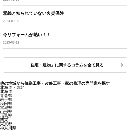
意義と知られていない火災保険
2024-09-05
今リフォームが熱い！！
2023-07-12
「住宅・建物」に関するコラムを全て見る
他の地域から修繕工事・改修工事・家の修理の専門家を探す
北海道・東北
北海道
青森県
岩手県
秋田県
宮城県
山形県
福島県
関東
東京都
神奈川県