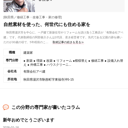
[秋田県／修繕工事・改修工事・家の修理]
自然素材を使った、何世代にも住める家を
秋田県湯沢市を中心に、一戸建て新築住宅やリフォームを請け負う工務店が「有限会社アベ
建」です。代表取締役の阿部俊介さんは2代目、若き経営者です。先代である父親の跡を継い
だのが30歳の頃で、5年程前のこ...
取材記事の続きを見る≫
職種
建築家
専門分野
● 新築 ● 増築 ● 改築 ● リフォーム ●模様替え ● 修繕工事 ● 設備入れ替
え ● 外構工事 ● ハウスクリーニ...
会社名
有限会社アベ建
所在地
秋田県湯沢市駒形町字東福寺沖5-15
この分野の専門家が書いたコラム
新年おめでとうございます
2026-01-16