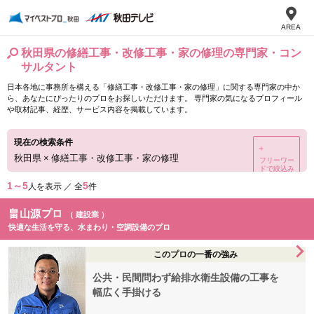
AREA
秋田県の修繕工事・改修工事・家の修理の専門家・コン
サルタント
日本各地に事務所を構える「修繕工事・改修工事・家の修理」に関する専門家の中か
ら、あなたにぴったりのプロをお探しいただけます。 専門家の気になるプロフィール
や取材記事、経歴、サービス内容を掲載しています。
現在の検索条件
＋
秋田県
×
修繕工事・改修工事・家の修理
フリーワー
ドで絞込み
1～5
5
人を表示 ／ 全
件
畠山源プロ
（ 建設業 ）
快適な生活を守る、水まわり・空調設備のプロ
このプロの一番の強み
公共・民間問わず給排水衛生設備の工事を
幅広く手掛ける