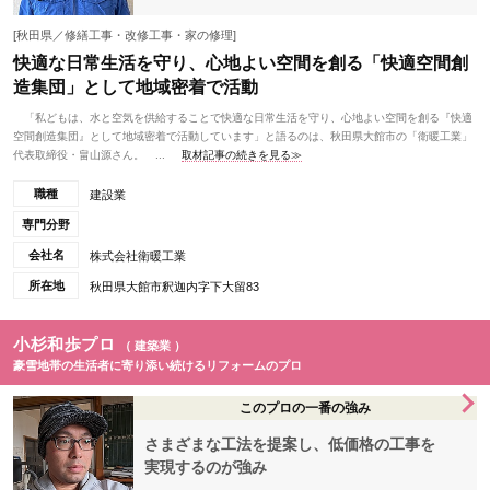
[秋田県／修繕工事・改修工事・家の修理]
快適な日常生活を守り、心地よい空間を創る「快適空間創
造集団」として地域密着で活動
「私どもは、水と空気を供給することで快適な日常生活を守り、心地よい空間を創る『快適
空間創造集団』として地域密着で活動しています」と語るのは、秋田県大館市の「衛暖工業」
代表取締役・畠山源さん。 ...
取材記事の続きを見る≫
職種
建設業
専門分野
会社名
株式会社衛暖工業
所在地
秋田県大館市釈迦内字下大留83
小杉和歩プロ
（ 建築業 ）
豪雪地帯の生活者に寄り添い続けるリフォームのプロ
このプロの一番の強み
さまざまな工法を提案し、低価格の工事を
実現するのが強み