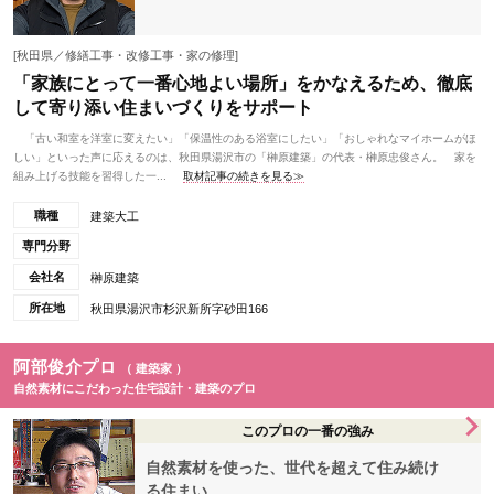
[秋田県／修繕工事・改修工事・家の修理]
「家族にとって一番心地よい場所」をかなえるため、徹底
して寄り添い住まいづくりをサポート
「古い和室を洋室に変えたい」「保温性のある浴室にしたい」「おしゃれなマイホームがほ
しい」といった声に応えるのは、秋田県湯沢市の「榊原建築」の代表・榊原忠俊さん。 家を
組み上げる技能を習得した一...
取材記事の続きを見る≫
職種
建築大工
専門分野
会社名
榊原建築
所在地
秋田県湯沢市杉沢新所字砂田166
阿部俊介プロ
（ 建築家 ）
自然素材にこだわった住宅設計・建築のプロ
このプロの一番の強み
自然素材を使った、世代を超えて住み続け
る住まい