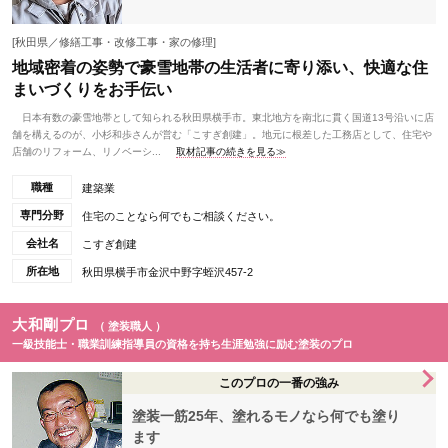
[秋田県／修繕工事・改修工事・家の修理]
地域密着の姿勢で豪雪地帯の生活者に寄り添い、快適な住
まいづくりをお手伝い
日本有数の豪雪地帯として知られる秋田県横手市。東北地方を南北に貫く国道13号沿いに店
舗を構えるのが、小杉和歩さんが営む「こすぎ創建」。地元に根差した工務店として、住宅や
店舗のリフォーム、リノベーシ...
取材記事の続きを見る≫
職種
建築業
専門分野
住宅のことなら何でもご相談ください。
会社名
こすぎ創建
所在地
秋田県横手市金沢中野字蛭沢457-2
大和剛プロ
（ 塗装職人 ）
一級技能士・職業訓練指導員の資格を持ち生涯勉強に励む塗装のプロ
このプロの一番の強み
塗装一筋25年、塗れるモノなら何でも塗り
ます