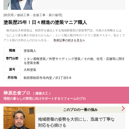
[秋田県／修繕工事・改修工事・家の修理]
塗装歴25年！日々精進の塗装マニア職人
株式会社大和塗装は、秋田市を拠点とする地域密着型の塗装専門店。代表の大和剛さんは
「なにより塗る事が大好きだからね！」という職人暦25年のベテラン塗装マスター。気さくで
アニキ肌の大和さんの口から出る...
取材記事の続きを見る≫
職種
塗装職人
専門分野
トタン屋根塗装／外壁サイディング塗装／その他、住宅・店舗等に関す
る塗装全般
屋号
大和塗装
所在地
秋田県秋田市寺内堂ノ沢1丁目5-8
榊原忠俊プロ
（ 建築大工 ）
理想の暮らしの実現に向けサポートするリフォームのプロ
このプロの一番の強み
地域密着の姿勢を大切にし、迅速で丁寧な
対応を心掛ける