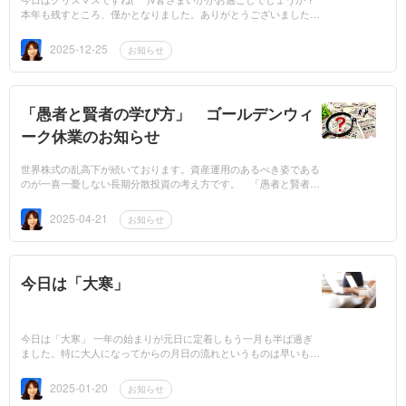
本年も残すところ、僅かとなりました。ありがとうございました。
本年も思いを込めて・・・年賀状を投函いたしました。毎年、一
定...
2025-12-25
お知らせ
「愚者と賢者の学び方」 ゴールデンウィ
ーク休業のお知らせ
世界株式の乱高下が続いております。資産運用のあるべき姿である
のが一喜一憂しない長期分散投資の考え方です。 「愚者と賢者の
学び方」 とは、どういった違いがあるのか？少し考えてみましょ
う。初...
2025-04-21
お知らせ
今日は「大寒」
今日は「大寒」 一年の始まりが元日に定着しもう一月も半ば過ぎ
ました。特に大人になってからの月日の流れというものは早いもの
です。今日は二十四節気（にじゅうしせっき）の最後の暦にあたる
「大寒...
2025-01-20
お知らせ