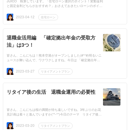
JIJICO 執筆しています。「住宅ローン選択のポイント！変動金利
と固定金利どちらがおすすめ？」おさえておきたいローンのポイン
トを書いています。https://mbp-japan.com/jijico/articles/32314/
2023-04-12
住宅ローン
退職金活用編 「確定拠出年金の受取方
法」は3つ！
皆さん、こんにちは！熊本空港がオープンしました(#^^#)明るいニ
ュースが舞い込んで、ワクワクしますね。今日は 「確定拠出年金
の受取方法」について です！確定拠出年金には企業型（DC）と
個...
2023-03-27
リタイアメントプラン
リタイア後の生活 退職金運用の必要性
皆さん、こんにちは桜の満開が待ち遠しいですね。3年ぶりのお花
見計画は着々と進んでいますか(*^-^*)今日のテーマ リタイア後の
生活が不安？ 退職金運用の必要性 です(*^-^*)リタイア後の生活
をイ...
2023-03-20
リタイアメントプラン