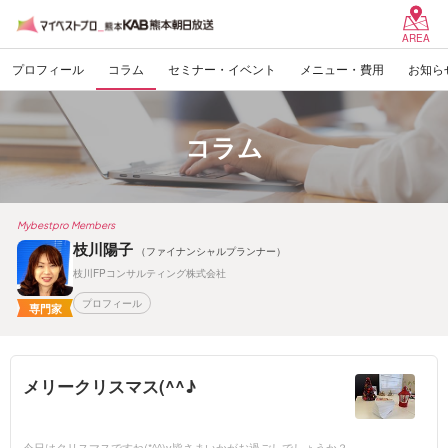
AREA
プロフィール
コラム
セミナー・イベント
メニュー・費用
お知ら
コラム
Mybestpro Members
枝川陽子
（ファイナンシャルプランナー）
枝川FPコンサルティング株式会社
プロフィール
専門家
メリークリスマス(^^♪
今日はクリスマスですね(*^^)v皆さまいかがお過ごしでしょうか？