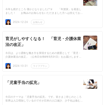
今年も残すところ 僅かとなりました(^^♪ 「年賀状」を発送し
ました！ お悔みのお知らせをいただきました方へは控えており
ます。戻り郵便も多く届かない場合は、新住所をお知らせください
( ;∀;)...
2024-12-24
お知らせ
育児がしやすくなる！ 「育児・介護休業
法の改正」
今日は、より柔軟な働き方を実現するための措置として 「育児・
介護休業法の改正」 （公布日令和6年5月31日）をお届けします。
育児の世代だけでなく一緒に育児を援助するご家族にも朗報です。
改正内容...
2024-10-31
ライフプラン
「児童手当の拡充」
今日のテーマは 「児童手当の拡充」 です。皆さまご存じのところ
世界は人口増加しているのですが日本の人口減少、少子化は進む一
方です。国家戦略として、少子高齢化の流れに歯止めをかけること