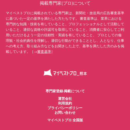
掲載専門家(プロ)について
マイベストプロに掲載されている専門家は、新聞社・放送局の広告審査基準
に基づいた一定の基準を満たした方たちです。 審査基準は、業界における
専門的な知識・技術を有していること、プロフェッショナルとして活動して
いること、適切な資格や許認可を取得していること、消費者に安心してご利
用いただけるよう一定の信頼性・実績を有していること、 プロとしての倫
理観・社会的責任を理解し、適切な行動ができることとし、人となり、仕事
への考え方、取り組み方などをお聞きした上で、基準を満たした方のみを掲
載しています。［→
審査基準
］
専門家登録·掲載について
運営会社
利用規約
プライバシーポリシー
お問い合わせ
マイベストプロ 全国版