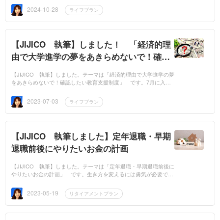
が必要とな...
2024-10-28
ライフプラン
【JIJICO 執筆】しました！ 「経済的理
由で大学進学の夢をあきらめないで！確認
したい教育支援制度」
【JIJICO 執筆】しました。テーマは「経済的理由で大学進学の夢
をあきらめないで！確認したい教育支援制度」 です。7月に入り
ました。受験生にとっては、大切な進路決定の時期が近づいてきま
した。経...
2023-07-03
ライフプラン
【JIJICO 執筆しました】定年退職・早期
退職前後にやりたいお金の計画
【JIJICO 執筆】しました。テーマは「定年退職・早期退職前後に
やりたいお金の計画」 です。生き方を変えるには勇気が必要です
し、準備も万全に！ そういきたいところです。働きながら、年金
をも...
2023-05-19
リタイアメントプラン