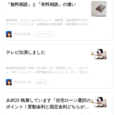
「無料相談」と「有料相談」の違い
無料相談、どのようなものでしょう 無料例：資産運用中の方の
アフターフォローなど 各種商品の契約者様・資産運用中の方のア
フターフォローなどサポートしています。これが、無料でできる分
野、アフ...
2023-05-08
ライフプラン
テレビ出演しました
熊本朝日放送様（KAB）3月18日（土）3月25日（土） くまパワ
＋ 内の「ぷちパワ」へ専門家出演いたしました。日々、皆さまの
お金にかかわる不安解消のため様々なご相談に向き合っています。
遠い将...
2023-04-18
お知らせ
JIJICO 執筆しています「住宅ローン選択の
ポイント！変動金利と固定金利どちらがお
すすめ？」