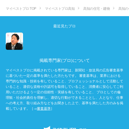
マイベストプロ TOP
マイベストプロ高知
高知の住宅・建物
高知の
最近見たプロ
掲載専門家(プロ)について
マイベストプロに掲載されている専門家は、新聞社・放送局の広告審査基準
に基づいた一定の基準を満たした方たちです。 審査基準は、業界における
専門的な知識・技術を有していること、プロフェッショナルとして活動して
いること、適切な資格や許認可を取得していること、消費者に安心してご利
用いただけるよう一定の信頼性・実績を有していること、 プロとしての倫
理観・社会的責任を理解し、適切な行動ができることとし、人となり、仕事
への考え方、取り組み方などをお聞きした上で、基準を満たした方のみを掲
載しています。［→
審査基準
］