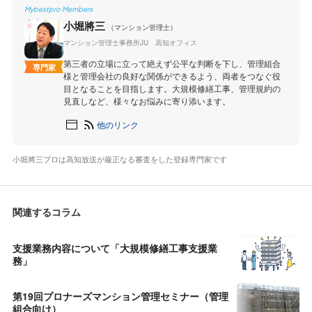
Mybestpro Members
小堀將三
（マンション管理士）
マンション管理士事務所JU 高知オフィス
第三者の立場に立って絶えず公平な判断を下し、管理組合
専門家
様と管理会社の良好な関係ができるよう、両者をつなぐ役
目となることを目指します。大規模修繕工事、管理規約の
見直しなど、様々なお悩みに寄り添います。
他のリンク
小堀將三プロは高知放送が厳正なる審査をした登録専門家です
関連するコラム
支援業務内容について「大規模修繕工事支援業
務」
第19回プロナーズマンション管理セミナー（管理
組合向け）