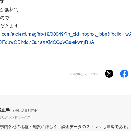
す
が無料で
ので
だきます
kkei.com/atcl/nxt/mag/hb/18/00049/?n_cid=nbpnxt_fbbn&fbclid=
UDFduwGDhdq7G61sXXMQGpVG6-skwnjR3A
この記事をシェアする
盛正明
（地盤品質判定士）
会社グランドワークス
県内各地の地盤・地質に詳しく、調査データのストックも豊富である。