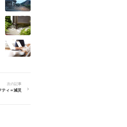
次の記事
フティ＝減災