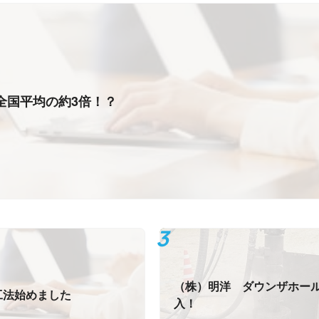
全国平均の約3倍！？
（株）明洋 ダウンザホー
工法始めました
入！