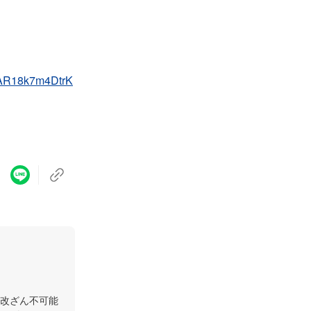
IwAR18k7m4DtrK
改ざん不可能