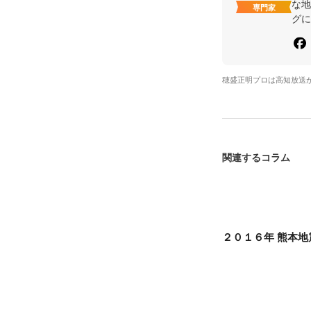
な地
専門家
グに
穂盛正明プロは高知放送
関連するコラム
２０１６年 熊本地