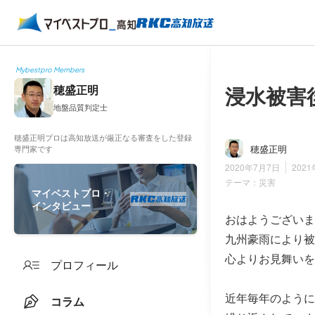
Mybestpro Members
浸水被害
穂盛正明
地盤品質判定士
穂盛正明プロは高知放送が厳正なる審査をした登録
穂盛正明
専門家です
2020年7月7日
202
テーマ：
災害
マイベストプロ・
インタビュー
おはようございま
九州豪雨により被
心よりお見舞いを
プロフィール
近年毎年のように
コラム