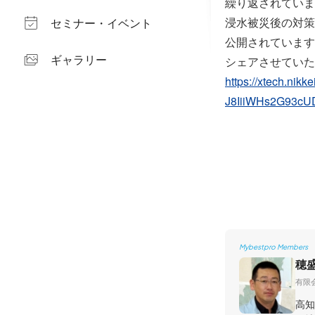
繰り返されていま
浸水被災後の対策
セミナー・イベント
公開されています
ギャラリー
シェアさせていた
https://xtech.ni
J8IiiWHs2G93c
Mybestpro Members
穂
有限
高知