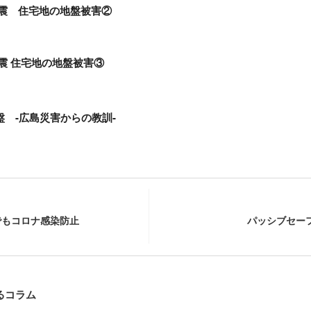
地震 住宅地の地盤被害②
震 住宅地の地盤被害③
 -広島災害からの教訓-
でもコロナ感染防止
パッシブセー
るコラム