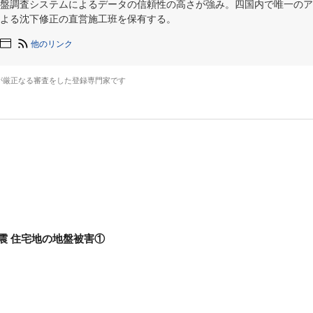
盤調査システムによるデータの信頼性の高さが強み。四国内で唯一のア
よる沈下修正の直営施工班を保有する。
他のリンク
が厳正なる審査をした登録専門家です
震 住宅地の地盤被害①