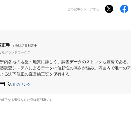
この記事をシェアする
盛正明
（地盤品質判定士）
会社グランドワークス
県内各地の地盤・地質に詳しく、調査データのストックも豊富である。
盤調査システムによるデータの信頼性の高さが強み。四国内で唯一のア
よる沈下修正の直営施工班を保有する。
他のリンク
が厳正なる審査をした登録専門家です