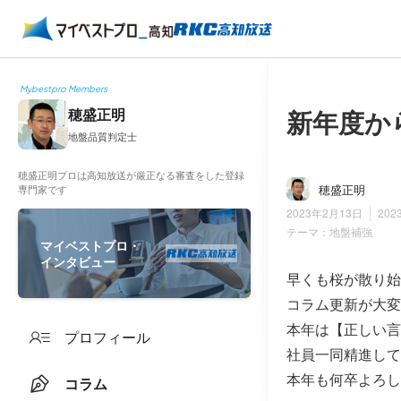
Mybestpro Members
新年度か
穂盛正明
地盤品質判定士
穂盛正明プロは高知放送が厳正なる審査をした登録
穂盛正明
専門家です
2023年2月13日
202
テーマ：
地盤補強
マイベストプロ・
インタビュー
早くも桜が散り始
コラム更新が大変
本年は【正しい言
プロフィール
社員一同精進して
本年も何卒よろし
コラム