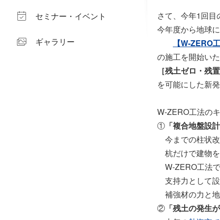
さて、今年1回目
セミナー・イベント
今年度から地球に
ギャラリー
【W-ZERO
の施工を開始いた
［残土ゼロ・残置
を可能にした新発
W-ZERO工法の
①
「複合地盤設計
今までの柱状改
杭だけで建物を
W-ZERO工法
支持力として設
補強材の力と地
②
「残土の発生が