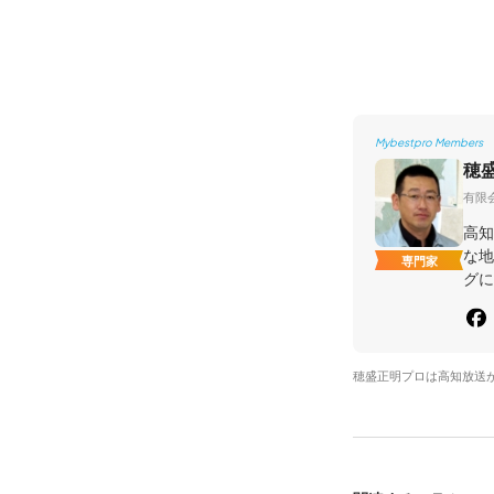
Mybestpro Members
穂
有限
高知
な地
専門家
グに
穂盛正明プロは高知放送