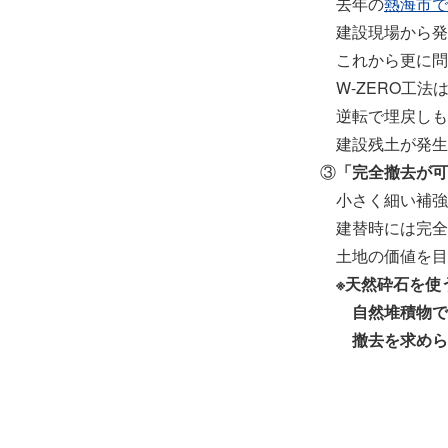
去年の
熱海市で
建設現場から発
これから更に問
W-ZERO工法
逆転で埋戻しも
建設残土が発生
③
「完全撤去が可
小さく細い補強
建替時には完全
土地の価値を目
※天然砕石を使
自然堆積物で
撤去を求めら